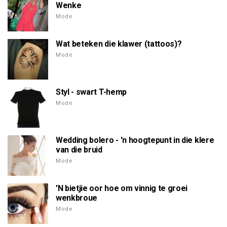
Wenke
Mode
Wat beteken die klawer (tattoos)?
Mode
Styl - swart T-hemp
Mode
Wedding bolero - 'n hoogtepunt in die klere
van die bruid
Mode
'N bietjie oor hoe om vinnig te groei
wenkbroue
Mode