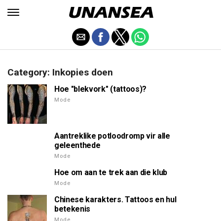
Category: Inkopies doen
Hoe "blekvork" (tattoos)?
Mode
Aantreklike potloodromp vir alle
geleenthede
Mode
Hoe om aan te trek aan die klub
Mode
Chinese karakters. Tattoos en hul
betekenis
Mode