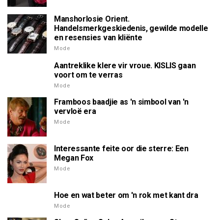
Manshorlosie Orient.
Handelsmerkgeskiedenis, gewilde modelle
en resensies van kliënte
Mode
Aantreklike klere vir vroue. KISLIS gaan
voort om te verras
Mode
Framboos baadjie as 'n simbool van 'n
vervloë era
Mode
Interessante feite oor die sterre: Een
Megan Fox
Mode
Hoe en wat beter om 'n rok met kant dra
Mode