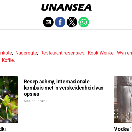
rikste
,
Nageregte
,
Restaurant resensies
,
Kook Wenke
,
Wyn en
,
Koffie
,
Resep achmy, internasionale
kombuis met 'n verskeidenheid van
opsies
Kos en drank
Vodka "
dki