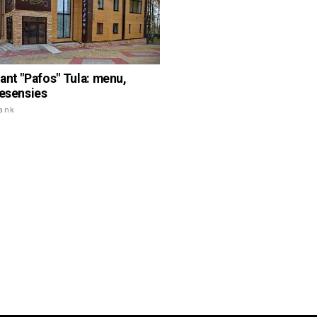
ant "Pafos" Tula: menu,
resensies
rank