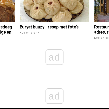
Restaur
orsdeeg
Buryat buuzy - resep met foto's
adres, 
ige en
Kos en drank
Kos en d
ad
ad