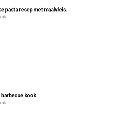
nse pasta resep met maalvleis.
rank
 barbecue kook
rank