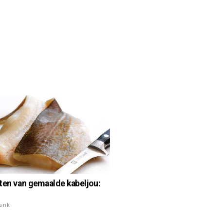
ten van gemaalde kabeljou:
rank