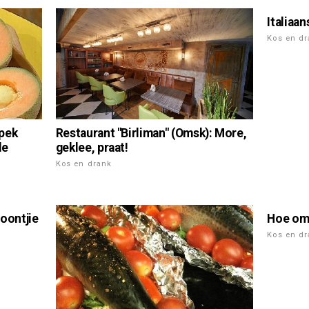
Italiaa
Kos en d
spek
Restaurant "Birliman" (Omsk): More,
de
geklee, praat!
Kos en drank
Boontjie
Hoe om
Kos en d