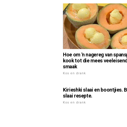
Hoe om 'n nagereg van span
kook tot die mees veeleisen
smaak
Kos en drank
Kirieshki slaai en boontjies. 
slaai resepte.
Kos en drank