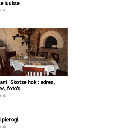
ke luukse
rank
ant "Skotse hok": adres,
s, foto's
rank
i pierogi
rank