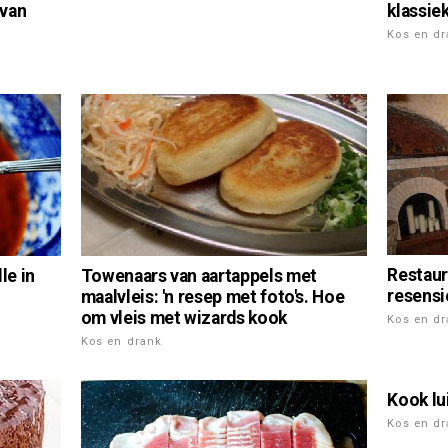
klassie
 van
Kos en d
Restaur
le in
Towenaars van aartappels met
resensie
maalvleis: 'n resep met foto's. Hoe
om vleis met wizards kook
Kos en d
Kos en drank
Kook lu
Kos en d