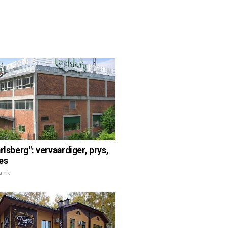
rlsberg": vervaardiger, prys,
es
rank