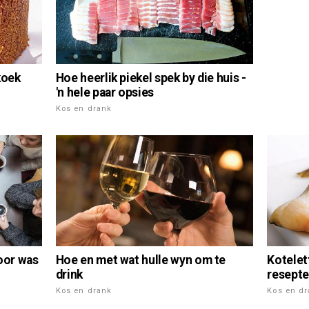
koek
Hoe heerlik piekel spek by die huis -
'n hele paar opsies
Kos en drank
Kotelet
oor was
Hoe en met wat hulle wyn om te
resepte
drink
Kos en d
Kos en drank