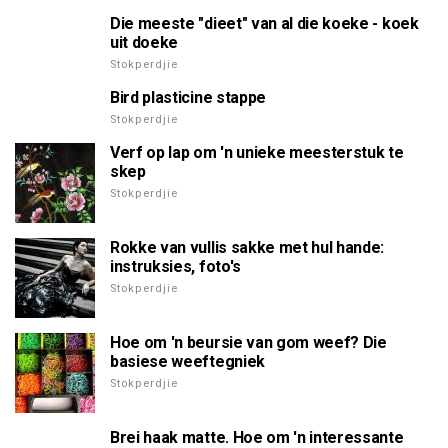
Die meeste "dieet" van al die koeke - koek
uit doeke
Stokperdjie
Bird plasticine stappe
Stokperdjie
Verf op lap om 'n unieke meesterstuk te
skep
Stokperdjie
Rokke van vullis sakke met hul hande:
instruksies, foto's
Stokperdjie
Hoe om 'n beursie van gom weef? Die
basiese weeftegniek
Stokperdjie
Brei haak matte. Hoe om 'n interessante