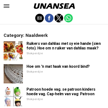
Category: Naaldwerk
Ruikers van dahlias met sy eie hande (sien
foto). Hoe om n ruiker van dahlias maak?
Stokperdjie
Hoe om 'n mat haak van koord bind?
Stokperdjie
Patroon hoede vag. se patroon kinders
hoede vag. Cap-helm van vag: Patroon
Stokperdjie