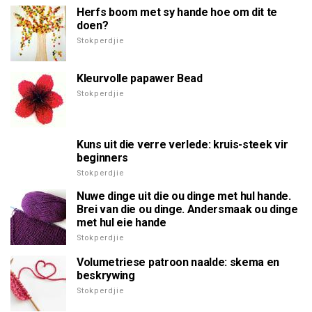
Herfs boom met sy hande hoe om dit te
doen?
Stokperdjie
Kleurvolle papawer Bead
Stokperdjie
Kuns uit die verre verlede: kruis-steek vir
beginners
Stokperdjie
Nuwe dinge uit die ou dinge met hul hande.
Brei van die ou dinge. Andersmaak ou dinge
met hul eie hande
Stokperdjie
Volumetriese patroon naalde: skema en
beskrywing
Stokperdjie