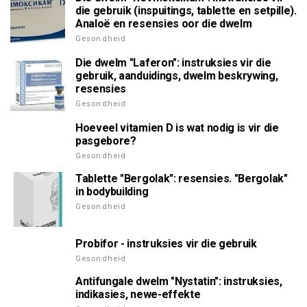
die gebruik (inspuitings, tablette en setpille).
Analoë en resensies oor die dwelm
Gesondheid
Die dwelm "Laferon": instruksies vir die
gebruik, aanduidings, dwelm beskrywing,
resensies
Gesondheid
Hoeveel vitamien D is wat nodig is vir die
pasgebore?
Gesondheid
Tablette "Bergolak": resensies. "Bergolak"
in bodybuilding
Gesondheid
Probifor - instruksies vir die gebruik
Gesondheid
Antifungale dwelm "Nystatin": instruksies,
indikasies, newe-effekte