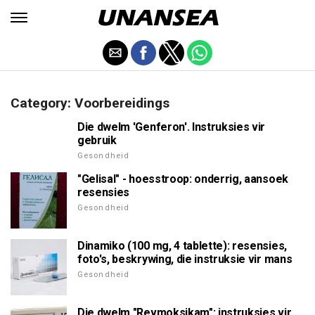
Category: Voorbereidings
Die dwelm 'Genferon'. Instruksies vir
gebruik
Gesondheid
"Gelisal" - hoesstroop: onderrig, aansoek
resensies
Gesondheid
Dinamiko (100 mg, 4 tablette): resensies,
foto's, beskrywing, die instruksie vir mans
Gesondheid
Die dwelm "Revmoksikam": instruksies vir