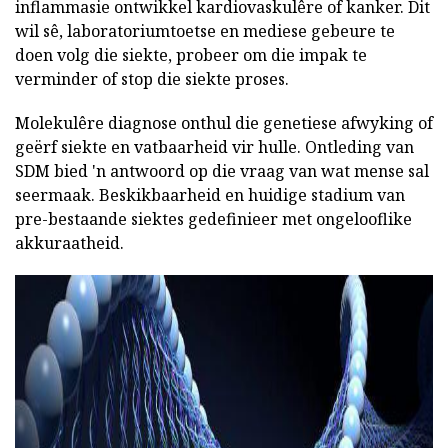
inflammasie ontwikkel kardiovaskulêre of kanker. Dit
wil sê, laboratoriumtoetse en mediese gebeure te
doen volg die siekte, probeer om die impak te
verminder of stop die siekte proses.
Molekulêre diagnose onthul die genetiese afwyking of
geërf siekte en vatbaarheid vir hulle. Ontleding van
SDM bied 'n antwoord op die vraag van wat mense sal
seermaak. Beskikbaarheid en huidige stadium van
pre-bestaande siektes gedefinieer met ongelooflike
akkuraatheid.