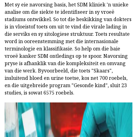
Met sy eie navorsing basis, het SDM kliniek 'n unieke
analise om die siekte te identifiseer in sy vroeë
stadiums ontwikkel. So tot die beskikking van dokters
is in vloeistof toets om uit te vind die virale lading in
die serviks en sy sitologiese struktuur. Toets resultate
word in ooreenstemming met die internasionale
terminologie en klassifikasie. So help om die baie
vroeë kanker SDM ontledings op te spoor. Navorsing
pryse is afhanklik van die kompleksiteit en omvang
van die werk. Byvoorbeeld, die toets "Skaars",
insluitend bloed en urine toetse, kos net 700 roebels,
en die uitgebreide program "Gesonde kind", sluit 23
studies, is sowat 6575 roebels.