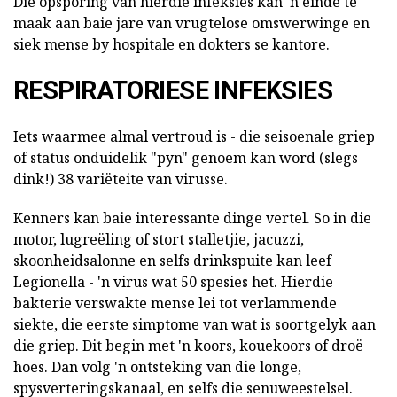
Die opsporing van hierdie infeksies kan 'n einde te
maak aan baie jare van vrugtelose omswerwinge en
siek mense by hospitale en dokters se kantore.
RESPIRATORIESE INFEKSIES
Iets waarmee almal vertroud is - die seisoenale griep
of status onduidelik "pyn" genoem kan word (slegs
dink!) 38 variëteite van virusse.
Kenners kan baie interessante dinge vertel. So in die
motor, lugreëling of stort stalletjie, jacuzzi,
skoonheidsalonne en selfs drinkspuite kan leef
Legionella - 'n virus wat 50 spesies het. Hierdie
bakterie verswakte mense lei tot verlammende
siekte, die eerste simptome van wat is soortgelyk aan
die griep. Dit begin met 'n koors, kouekoors of droë
hoes. Dan volg 'n ontsteking van die longe,
spysverteringskanaal, en selfs die senuweestelsel.