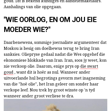
goud. Dit is bekend kundiges en aandelemakelaars.
Aanhalings van olie opgegaan.
"WIE OORLOG, EN OM JOU EIE
MOEDER WIE?"
Daarbenewens, sommige joernaliste argumenteer dat
Moskou is besig om doelbewus terug te bring Iran
sanksies. Oliepryse gedaal nadat die Wes opgehef die
ekonomiese blokkade van Iran. Iran, soos jy weet, kon
nie verkoop olie. Daarom, enige prys op
die swart
goud
, want dit is hoër as nul. Wanneer ander
uitvoerlande hul begrotings gevorm met inagneming
van die "hoë olie", het Iran geleer om sonder haar
verkope leef. Nou trek hy groot winste op 'n tyd
wanneer ander groot verliese te dra.