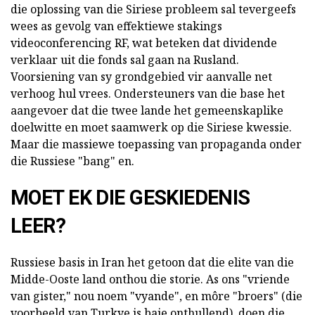
die oplossing van die Siriese probleem sal tevergeefs
wees as gevolg van effektiewe stakings
videoconferencing RF, wat beteken dat dividende
verklaar uit die fonds sal gaan na Rusland.
Voorsiening van sy grondgebied vir aanvalle net
verhoog hul vrees. Ondersteuners van die base het
aangevoer dat die twee lande het gemeenskaplike
doelwitte en moet saamwerk op die Siriese kwessie.
Maar die massiewe toepassing van propaganda onder
die Russiese "bang" en.
MOET EK DIE GESKIEDENIS
LEER?
Russiese basis in Iran het getoon dat die elite van die
Midde-Ooste land onthou die storie. As ons "vriende
van gister," nou noem "vyande", en môre "broers" (die
voorbeeld van Turkye is baie onthullend), doen die