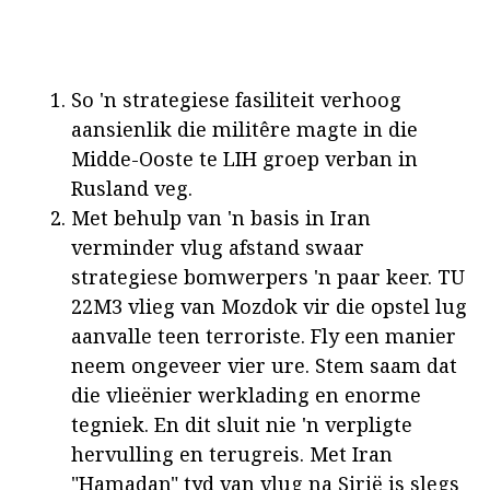
So 'n strategiese fasiliteit verhoog
aansienlik die militêre magte in die
Midde-Ooste te LIH groep verban in
Rusland veg.
Met behulp van 'n basis in Iran
verminder vlug afstand swaar
strategiese bomwerpers 'n paar keer. TU
22M3 vlieg van Mozdok vir die opstel lug
aanvalle teen terroriste. Fly een manier
neem ongeveer vier ure. Stem saam dat
die vlieënier werklading en enorme
tegniek. En dit sluit nie 'n verpligte
hervulling en terugreis. Met Iran
"Hamadan" tyd van vlug na Sirië is slegs