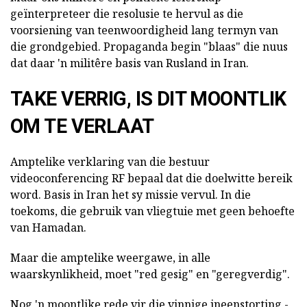
geïnterpreteer die resolusie te hervul as die
voorsiening van teenwoordigheid lang termyn van
die grondgebied. Propaganda begin "blaas" die nuus
dat daar 'n militêre basis van Rusland in Iran.
TAKE VERRIG, IS DIT MOONTLIK
OM TE VERLAAT
Amptelike verklaring van die bestuur
videoconferencing RF bepaal dat die doelwitte bereik
word. Basis in Iran het sy missie vervul. In die
toekoms, die gebruik van vliegtuie met geen behoefte
van Hamadan.
Maar die amptelike weergawe, in alle
waarskynlikheid, moet "red gesig" en "geregverdig".
Nog 'n moontlike rede vir die vinnige ineenstorting -