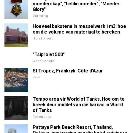
moederskap", "heldin moeder", "Moeder
Glory"
Vorming
Hoeveel bakstene in messelwerk 1m3: hoe
om die volume van materiaal te bereken
Huislikheid
"Tsiprolet 500"
Gesondheid
St Tropez, Frankryk. Côte d'Azur
Reis
Tempo area vir World of Tanks. Hoe om te
breek deur middel van die harnas in World
of Tanks
Rekenaars
Pattaya Park Beach Resort, Thailand,
Pattaya: beskrywing van die hotel, reisigers