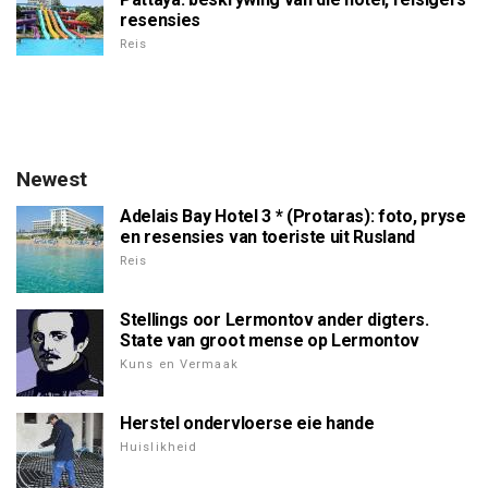
resensies
Reis
Newest
Adelais Bay Hotel 3 * (Protaras): foto, pryse
en resensies van toeriste uit Rusland
Reis
Stellings oor Lermontov ander digters.
State van groot mense op Lermontov
Kuns en Vermaak
Herstel ondervloerse eie hande
Huislikheid