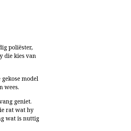
ig poliëster,
y die kies van
e gekose model
an wees.
vang geniet.
ie rat wat hy
g wat is nuttig