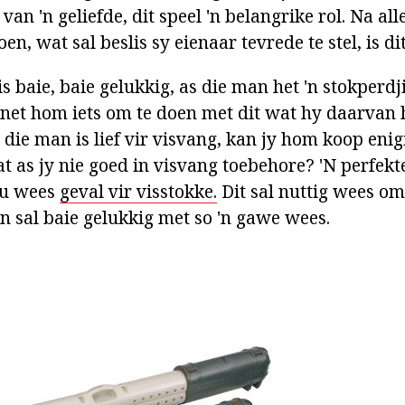
van 'n geliefde, dit speel 'n belangrike rol. Na alle
en, wat sal beslis sy eienaar tevrede te stel, is di
 is baie, baie gelukkig, as die man het 'n stokperd
f net hom iets om te doen met dit wat hy daarvan 
die man is lief vir visvang, kan jy hom koop enig
t as jy nie goed in visvang toebehore? 'N perfekt
ou wees
geval vir visstokke.
Dit sal nuttig wees o
n sal baie gelukkig met so 'n gawe wees.