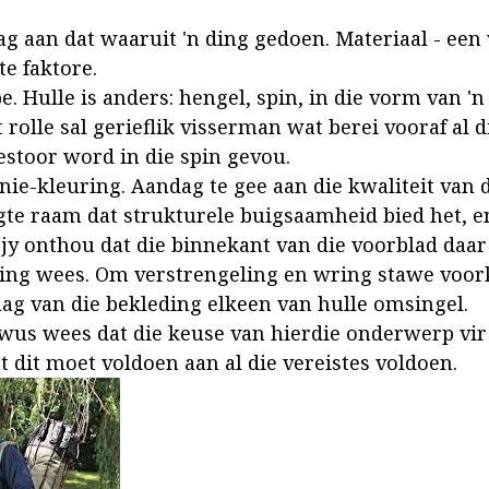
ag aan dat waaruit 'n ding gedoen. Materiaal - een 
te faktore.
pe. Hulle is anders: hengel, spin, in die vorm van 'n
rolle sal gerieflik visserman wat berei vooraf al d
estoor word in die spin gevou.
 nie-kleuring. Aandag te gee aan die kwaliteit van 
gte raam dat strukturele buigsaamheid bied het, e
 jy onthou dat die binnekant van die voorblad daa
ing wees. Om verstrengeling en wring stawe voor
aag van die bekleding elkeen van hulle omsingel.
wus wees dat die keuse van hierdie onderwerp vir '
t dit moet voldoen aan al die vereistes voldoen.