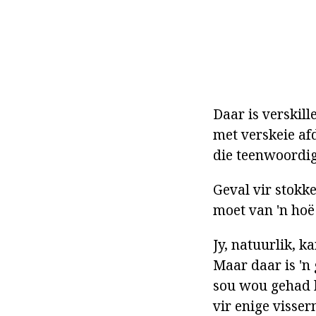
Daar is verskill
met verskeie afd
die teenwoordig
Geval vir stokk
moet van 'n hoë
Jy, natuurlik, k
Maar daar is 'n 
sou wou gehad h
vir enige visse