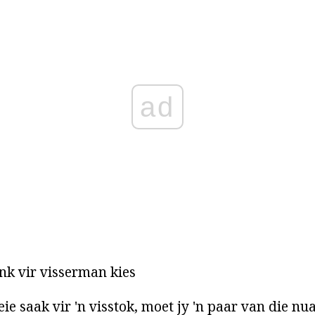
ad
k vir visserman kies
eie saak vir 'n visstok, moet jy 'n paar van die nu