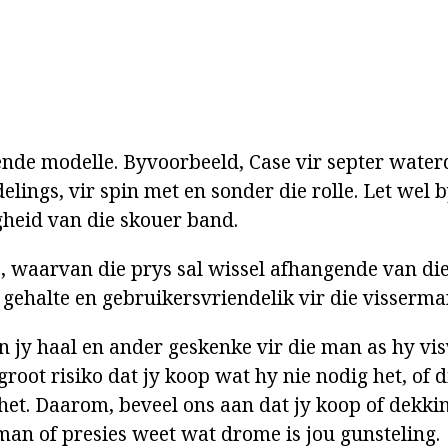
ende modelle. Byvoorbeeld, Case vir septer waterd
elings, vir spin met en sonder die rolle. Let wel b
heid van die skouer band.
e, waarvan die prys sal wissel afhangende van di
 gehalte en gebruikersvriendelik vir die visserm
an jy haal en ander geskenke vir die man as hy vis
groot risiko dat jy koop wat hy nie nodig het, of d
et. Daarom, beveel ons aan dat jy koop of dekkin
rman of presies weet wat drome is jou gunsteling.