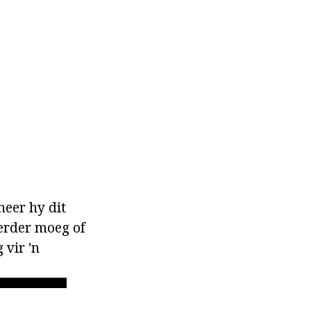
neer hy dit
eerder moeg of
 vir 'n