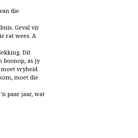
van die
 buis. Geval vir
ie rat wees. A
dekking. Dit
n boonop, as jy
r moet vryheid
kom, moet die
n paar jaar, wat