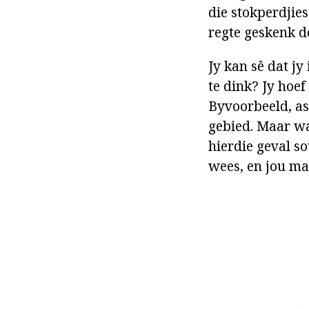
die stokperdjies 
regte geskenk do
Jy kan sê dat jy
te dink? Jy hoe
Byvoorbeeld, as 
gebied. Maar wa
hierdie geval s
wees, en jou ma