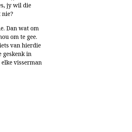
s, jy wil die
t nie?
jie. Dan wat om
hou om te gee.
iets van hierdie
e geskenk in
m elke visserman