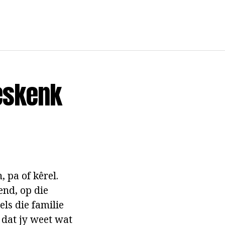
Geskenk
 pa of kêrel.
end, op die
ls die familie
 dat jy weet wat