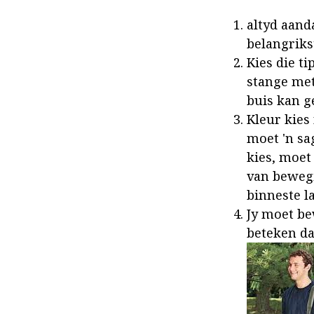
altyd aand
belangriks
Kies die ti
stange met 
buis kan g
Kleur kies
moet 'n sa
kies, moet
van beweg
binneste l
Jy moet be
beteken da