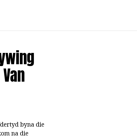
rywing
d Van
fdertyd byna die
 kom na die