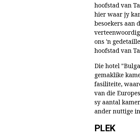
hoofstad van Tat
hier waar jy ka
besoekers aan d
verteenwoordig w
ons 'n gedetaill
hoofstad van Ta
Die hotel "Bulg
gemaklike kamer
fasiliteite, waa
van die Europes
sy aantal kamer
ander nuttige i
PLEK