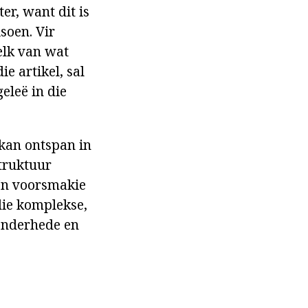
er, want dit is
soen. Vir
elk van wat
e artikel, sal
eleë in die
 kan ontspan in
truktuur
 'n voorsmakie
die komplekse,
sonderhede en