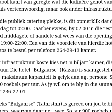
 hoof kaart van geregte wat die kulinêre genot va
is verteenwoordig, maar ook ander infrastruktu
 die publiek catering plekke, is dit opmerklik dat d
dag tot 02:00. Daarbenewens, by 07:00 in die res
id middagete of aandete sal wees van die opening
 19:00-22:00. Een van die voordele van hierdie ho
os te bestel per telefoon 264-29-13 kamer.
infrastruktuur koste kies net 'n biljart kamer, d
uur. Die hotel "Bulgaarse" (Kazan) is saamgestel 
 maksimum kapasiteit is gelyk aan agt persone. S
0 roebels per uur. As jy wil om te bly in die sauna
 236-27-01.
eks "Bulgaarse" (Tatarstan) is gereed om jou te b
ers, waarvan daar net twee. So, vir 900 roebels 