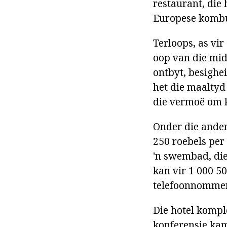
restaurant, die
Europese kombu
Terloops, as vir
oop van die mid
ontbyt, besighe
het die maaltyd
die vermoë om k
Onder die ander 
250 roebels per 
'n swembad, die
kan vir 1 000 50
telefoonnommer
Die hotel kompl
konferensie kam