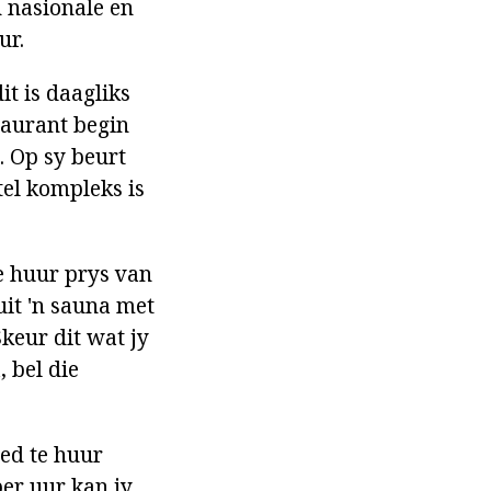
n nasionale en
ur.
it is daagliks
taurant begin
. Op sy beurt
tel kompleks is
ie huur prys van
uit 'n sauna met
keur dit wat jy
, bel die
ied te huur
per uur kan jy