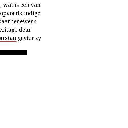
, wat is een van
e, opvoedkundige
. Daarbenewens
eritage deur
tarstan
gevier sy