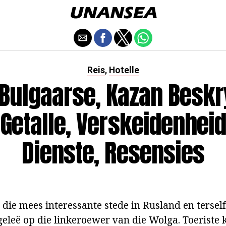
Reis
Hotelle
,
 Bulgaarse, Kazan Besk
Getalle, Verskeidenhei
Dienste, Resensies
 die mees interessante stede in Rusland en tersel
geleë op die linkeroewer van die Wolga. Toeriste