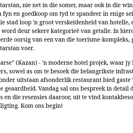
arstan, nie net in die somer, maar ook in die wint
n fyn en goedkoop om tyd te spandeer in enige sei
ie stad loop 'n groot verskeidenheid van hotelle, 
ord deur sekere kategorieë van getalle. In hierdi
eerde oorsig van een van die toerisme-kompleks, g
tarstan voer.
aarse" (Kazan) - 'n moderne hotel projek, waar jy
s, sowel as om te besoek die belangrikste infras
ronder uitstaan afsonderlik restaurant bied gaste
e geaardheid. Vandag sal ons bespreek in detail 
s en die resensies daaroor, uit te vind kontakbe
nligting. Kom ons begin!