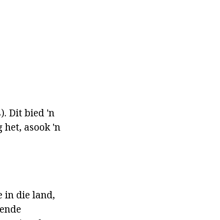
. Dit bied 'n
 het, asook 'n
 in die land,
kende