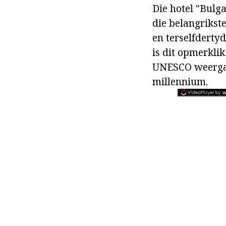
Die hotel "Bulga
die belangrikst
en terselfderty
is dit opmerkli
UNESCO weerga
millennium.