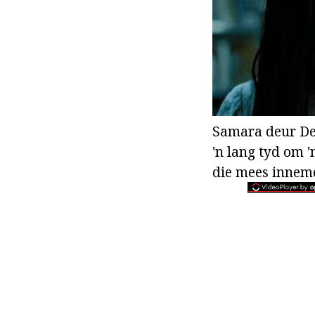
Samara deur Dey
'n lang tyd om 
die mees inneme