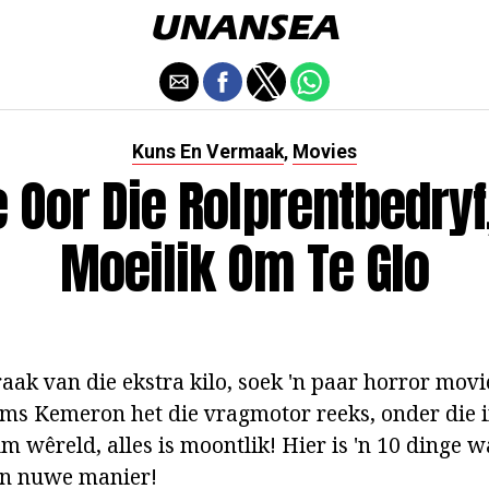
Kuns En Vermaak
Movies
,
e Oor Die Rolprentbedryf
Moeilik Om Te Glo
aak van die ekstra kilo, soek 'n paar horror movie
s Kemeron het die vragmotor reeks, onder die i
lm wêreld, alles is moontlik! Hier is 'n 10 dinge 
 'n nuwe manier!