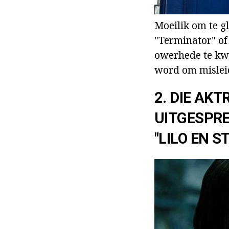
Moeilik om te g
"Terminator" of 
owerhede te kwe
word om misleid
2. DIE AKT
UITGESPRE
"LILO EN S