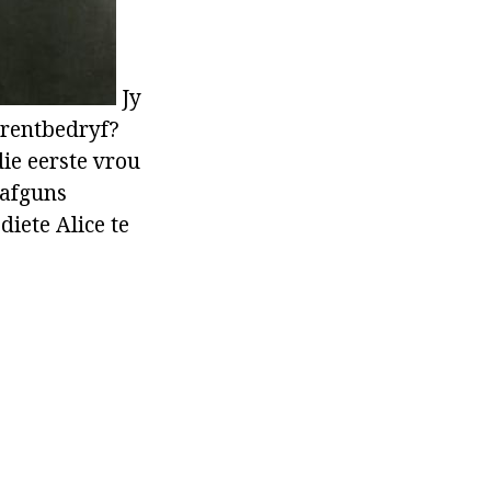
Jy
lprentbedryf?
die eerste vrou
 afguns
iete Alice te