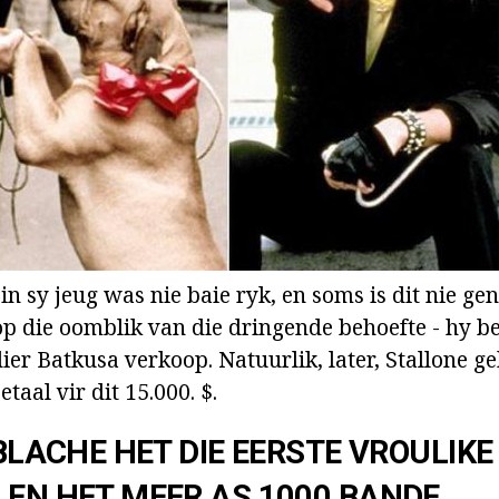
n sy jeug was nie baie ryk, en soms is dit nie gen
 op die oomblik van die dringende behoefte - hy b
dier Batkusa verkoop. Natuurlik, later, Stallone g
aal vir dit 15.000. $.
-BLACHE HET DIE EERSTE VROULIKE
 EN HET MEER AS 1000 BANDE