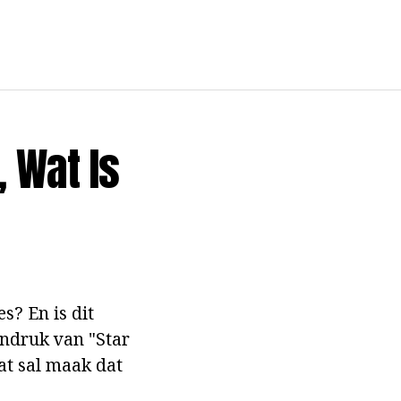
, Wat Is
s? En is dit
ndruk van "Star
wat sal maak dat