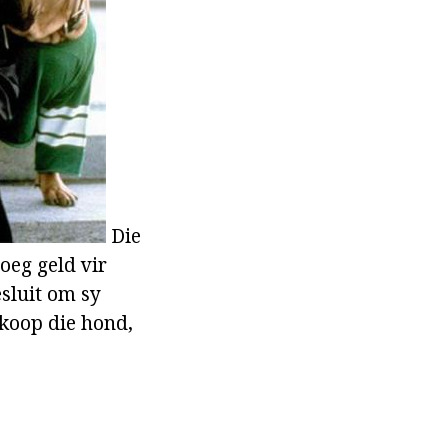
Die
oeg geld vir
esluit om sy
ekoop die hond,