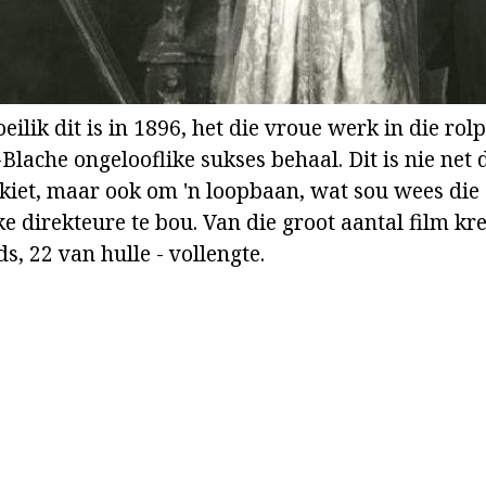
ilik dit is in 1896, het die vroue werk in die ro
Blache ongelooflike sukses behaal. Dit is nie net 
skiet, maar ook om 'n loopbaan, wat sou wees die
 direkteure te bou. Van die groot aantal film kred
s, 22 van hulle - vollengte.