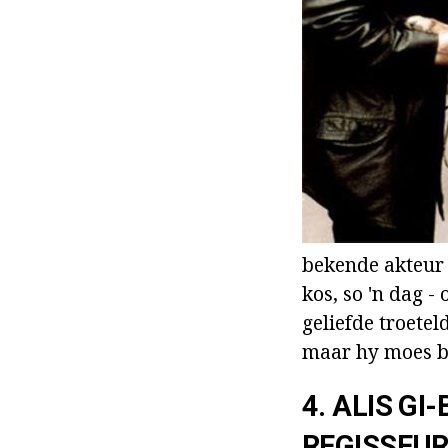
bekende akteur i
kos, so 'n dag -
geliefde troetel
maar hy moes bet
4. ALIS GI
REGISSEUR