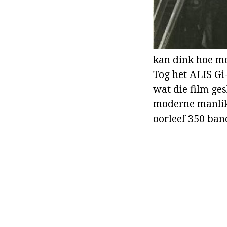
kan dink hoe moe
Tog het ALIS Gi-
wat die film ge
moderne manlike
oorleef 350 band