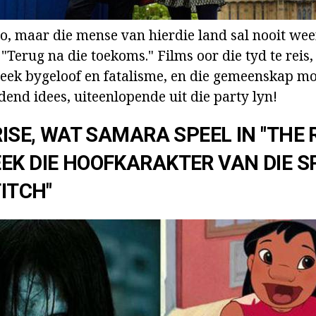
lo, maar die mense van hierdie land sal nooit wee
"Terug na die toekoms." Films oor die tyd te reis,
ek bygeloof en fatalisme, en die gemeenskap mo
end idees, uiteenlopende uit die party lyn!
RISE, WAT SAMARA SPEEL IN "THE R
EK DIE HOOFKARAKTER VAN DIE 
TITCH"