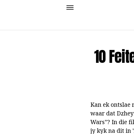
10 Feit
Kan ek ontslae r
waar dat Dzheym
Wars"? In die fi
jy kyk na dit in