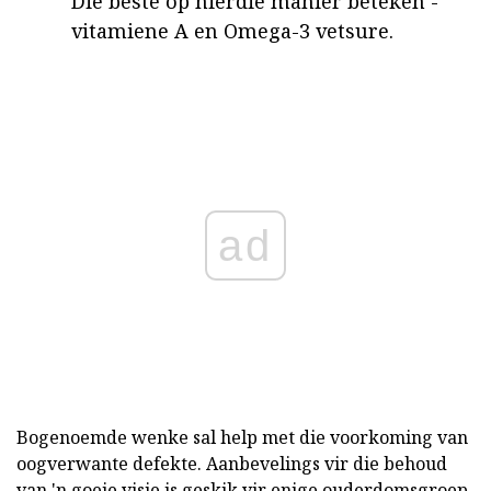
Die beste op hierdie manier beteken -
vitamiene A en Omega-3 vetsure.
ad
Bogenoemde wenke sal help met die voorkoming van
oogverwante defekte. Aanbevelings vir die behoud
van 'n goeie visie is geskik vir enige
ouderdomsgroep,