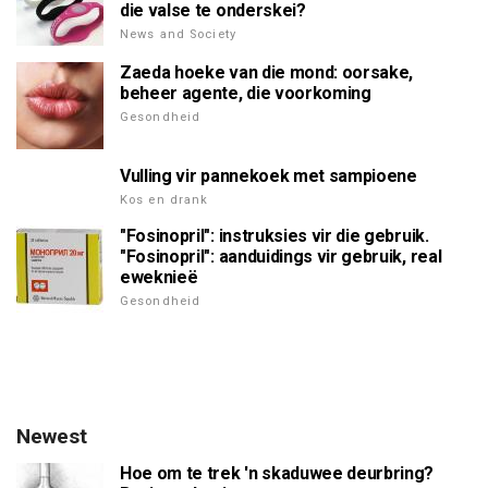
die valse te onderskei?
News and Society
Zaeda hoeke van die mond: oorsake,
beheer agente, die voorkoming
Gesondheid
Vulling vir pannekoek met sampioene
Kos en drank
"Fosinopril": instruksies vir die gebruik.
"Fosinopril": aanduidings vir gebruik, real
eweknieë
Gesondheid
Newest
Hoe om te trek 'n skaduwee deurbring?