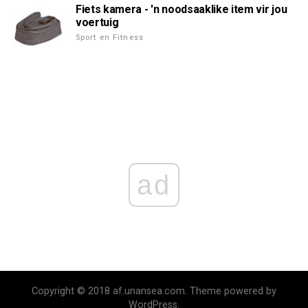
Fiets kamera - 'n noodsaaklike item vir jou
voertuig
Sport en Fitness
ad
Copyright © 2018 af.unansea.com. Theme powered by
WordPress.