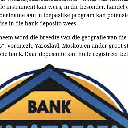
ële instrument kan wees, in die besonder, handel e
 deelname aan 'n toepaslike program kan potensie
dse in die bank deposito wees.
eneem word die breedte van die geografie van di
s": Voronezh, Yaroslavl, Moskou en ander groot s
eie bank. Daar deposante kan hulle registreer be