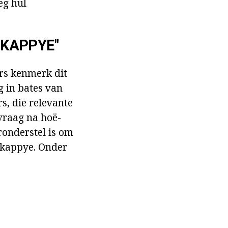
eg hul
SKAPPYE"
rs kenmerk dit
g in bates van
s, die relevante
vraag na hoë-
ronderstel is om
skappye. Onder