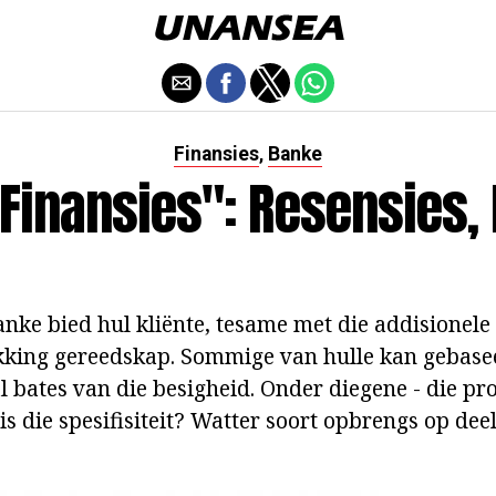
Finansies
Banke
,
Finansies": Resensies,
anke bied hul kliënte, tesame met die addisionel
kking gereedskap. Sommige van hulle kan gebase
al bates van die besigheid. Onder diegene - die p
is die spesifisiteit? Watter soort opbrengs op dee