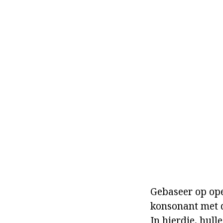
Gebaseer op ope
konsonant met d
In hierdie, hul