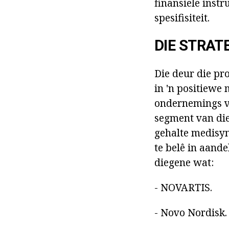
finansiële instr
spesifisiteit.
DIE STRAT
Die deur die pr
in 'n positiewe 
ondernemings ve
segment van die
gehalte medisyne
te belê in aand
diegene wat:
- NOVARTIS.
- Novo Nordisk.