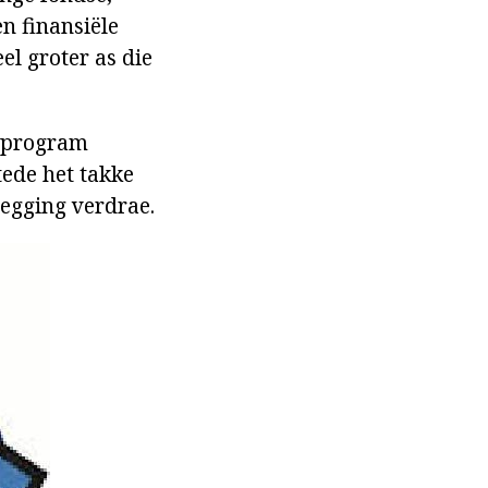
n finansiële
el groter as die
e program
tede het takke
legging verdrae.