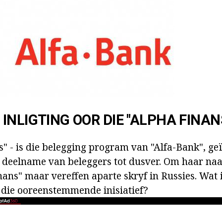
INLIGTING OOR DIE "ALPHA FINAN
" - is die belegging program van "Alfa-Bank", geï
ie deelname van beleggers tot dusver. Om haar naa
ans" maar vereffen aparte skryf in Russies. Wat i
n die ooreenstemmende inisiatief?