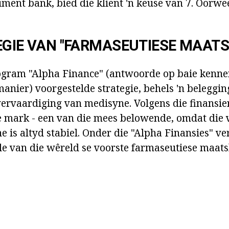
ument bank, bied die kliënt 'n keuse van 7. Oorwe
EGIE VAN "FARMASEUTIESE MAAT
ogram "Alpha Finance" (antwoorde op baie kenne
manier) voorgestelde strategie, behels 'n beleggin
rvaardiging van medisyne. Volgens die finansier
 mark - een van die mees belowende, omdat die 
 is altyd stabiel. Onder die "Alpha Finansies" ve
ele van die wêreld se voorste farmaseutiese maat