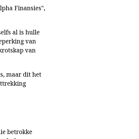
lpha Finansies",
lfs al is hulle
beperking van
nkrotskap van
s, maar dit het
nttrekking
die betrokke