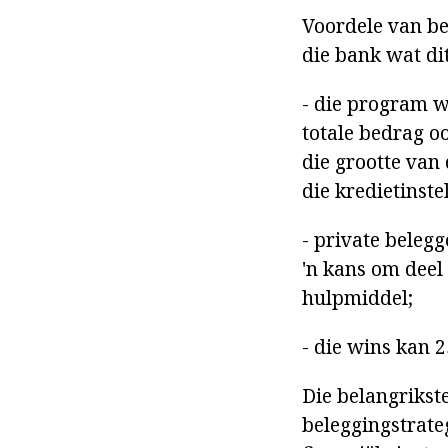
Voordele van be
die bank wat dit
- die program wa
totale bedrag oo
die grootte van
die kredietinstel
- private belegg
'n kans om deel
hulpmiddel;
- die wins kan 2
Die belangrikst
beleggingstrateg