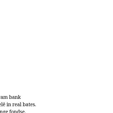
gram bank
ê in real bates.
inge fondse,