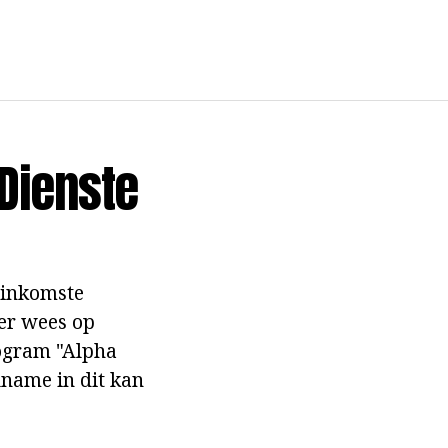
 Dienste
e inkomste
er wees op
rogram "Alpha
lname in dit kan