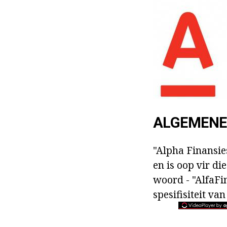
ALGEMENE 
"Alpha Finansies
en is oop vir d
woord - "AlfaFin
spesifisiteit va