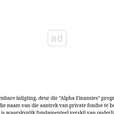
ad
nbare inligting, deur die "Alpha Finansies" pro
ie naam van die aantrek van private fondse te bel
le is waarskynlik fundamenteel verskil van onderl