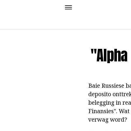
"Alpha 
Baie Russiese b
deposito onttre
belegging in re
Finansies". Wat 
verwag word?