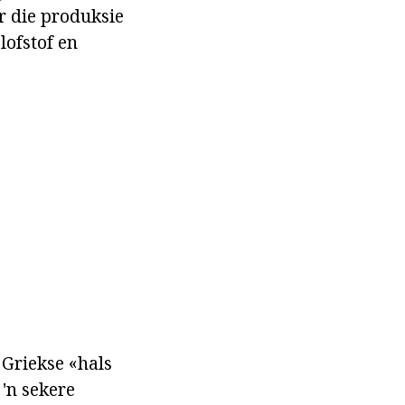
r die produksie
lofstof en
 Griekse «hals
'n sekere