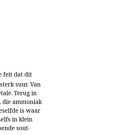
feit dat dit
sterk suur. Van
tale. Terug in
e, die ammoniak
eselfde is waar
elfs in klein
oende sout-