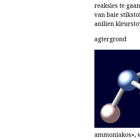
reaksies te gaa
van baie stiksto
anilien kleursto
agtergrond
ammoniakos», w