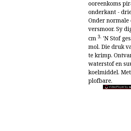
ooreenkoms pira
onderkant - dri
Onder normale o
versmoor. Sy di
3.
cm
'N Stof ge
mol. Die druk 
te krimp. Ontvan
waterstof en su
koelmiddel. Met 
plofbare.