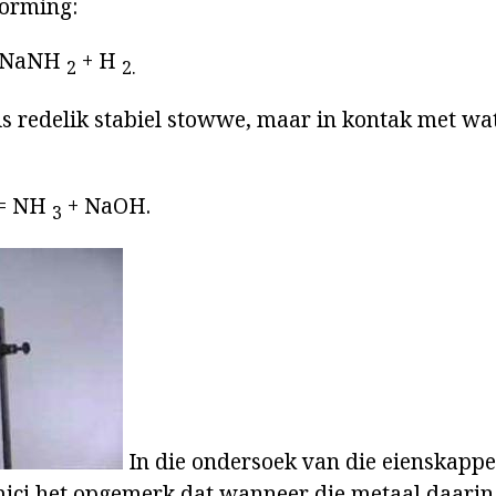
vorming:
2NaNH
+ H
2
2.
 redelik stabiel stowwe, maar in kontak met wate
= NH
+ NaOH.
3
In die ondersoek van die eienskappe
ci het opgemerk dat wanneer die metaal daarin 