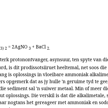
O
= 2AgNO
+ BaCl
3)
2
3
2.
sterk protonontvanger, asynsuur, ten spyte van die 
, is dit prodissotsiiruet heeltemal, net soos die 
lang is oplossings in vloeibare ammoniak alkalime
ers opgemerk dat as jy hulle 'n geruime tyd te ge
die sediment sal 'n suiwer metaal. Min of meer di
t oplossings. Die verskil is dat die alkalimetale, s
aar nogtans het gereageer met ammoniak en sod