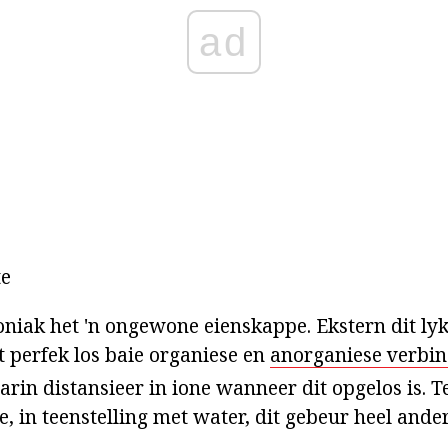
ad
te
iak het 'n ongewone eienskappe. Ekstern dit ly
it perfek los baie organiese en
anorganiese verbin
rin distansieer in ione wanneer dit opgelos is. T
, in teenstelling met water, dit gebeur heel ander