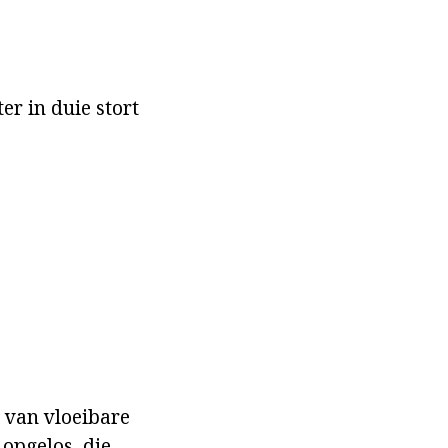
r in duie stort
 van vloeibare
opgelos, die