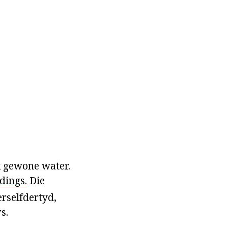
k gewone water.
dings.
Die
erselfdertyd,
s.