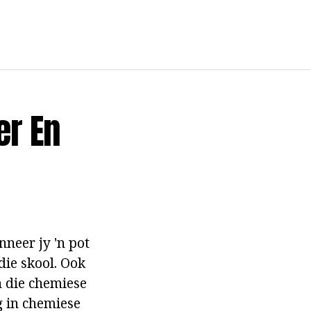
er En
nneer jy 'n pot
die skool. Ook
n die chemiese
g in chemiese