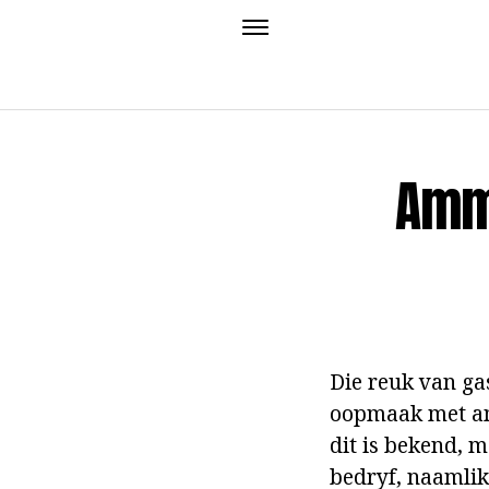
Ammo
Die reuk van gas
oopmaak met amm
dit is bekend, 
bedryf, naamlik 