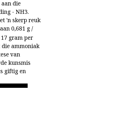
 aan die
ding - NH3.
t 'n skerp reuk
aan 0,681 g /
s 17 gram per
t die ammoniak
tese van
erde kunsmis
 giftig en