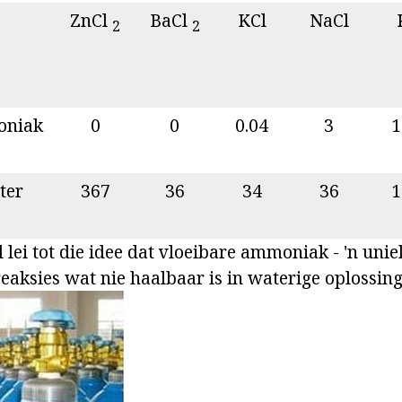
ZnCl
BaCl
KCl
NaCl
2
2
niak
0
0
0.04
3
1
ter
367
36
34
36
1
el lei tot die idee dat vloeibare ammoniak - 'n un
 reaksies wat nie haalbaar is in waterige oplossing