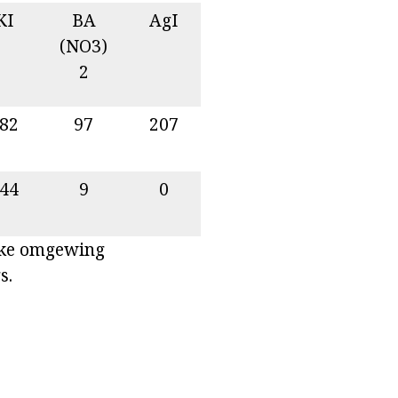
KI
BA
AgI
(NO3)
2
82
97
207
44
9
0
ieke omgewing
s.