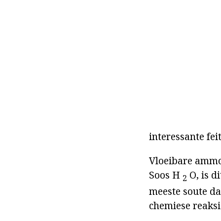
interessante fei
Vloeibare ammon
Soos H
O, is d
2
meeste soute daa
chemiese reaksie