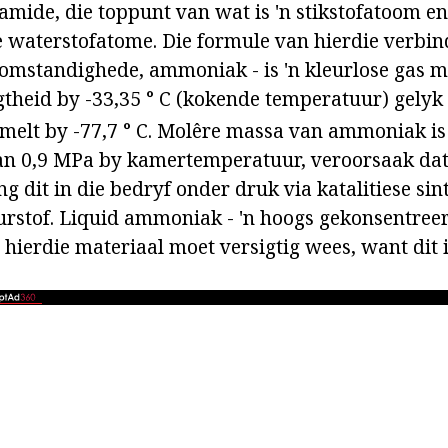
mide, die toppunt van wat is 'n stikstofatoom en
e waterstofatome. Die formule van hierdie verbin
mstandighede, ammoniak - is 'n kleurlose gas me
gtheid by -33,35 ° C (kokende temperatuur) gelyk 
smelt by -77,7 ° C. Molêre massa van ammoniak i
van 0,9 MPa by kamertemperatuur, veroorsaak da
g dit in die bedryf onder druk via katalitiese sin
urstof. Liquid ammoniak - 'n hoogs gekonsentre
hierdie materiaal moet versigtig wees, want dit is