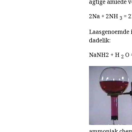
agtige amiede 
2Na + 2NH
= 
3
Laasgenoemde is
dadelik:
NaNH2 + H
O 
2
ammoniak chemi