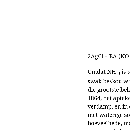
2AgCl + BA (N
Omdat NH
is 
3
swak beskou word
die grootste be
1864, het aptek
verdamp, en in 
met waterige sou
hoeveelhede, m