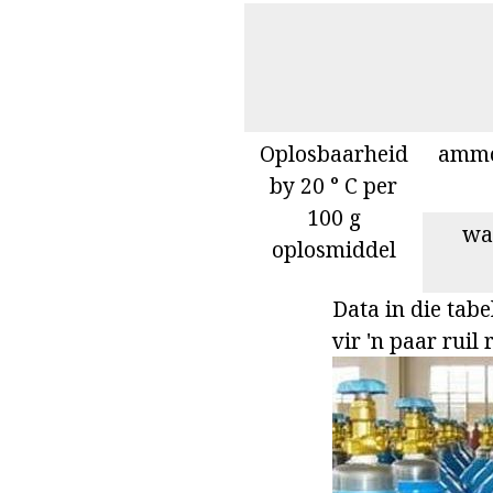
Oplosbaarheid
ammo
by 20 ° C per
100 g
wa
oplosmiddel
Data in die tab
vir 'n paar ruil