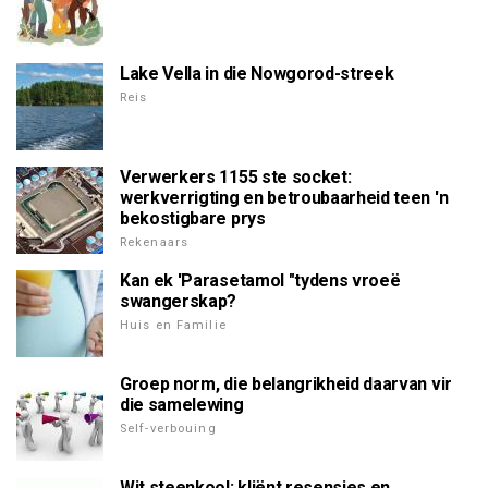
Lake Vella in die Nowgorod-streek
Reis
Verwerkers 1155 ste socket:
werkverrigting en betroubaarheid teen 'n
bekostigbare prys
Rekenaars
Kan ek 'Parasetamol "tydens vroeë
swangerskap?
Huis en Familie
Groep norm, die belangrikheid daarvan vir
die samelewing
Self-verbouing
Wit steenkool: kliënt resensies en