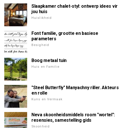
Slaapkamer chalet-styl: ontwerp idees vir
jou huis
Huislikheid
Font familie, grootte en basiese
parameters
Besigheid
Boog metaal tuin
Huis en Familie
"Steel Butterfly" Manyachny riller. Akteurs
en rolle
Kuns en Vermaak
Neva skoonheidsmiddels room "wortel":
resensies, samestelling gids
Skoonheid