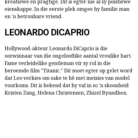
kreatiewe en pragtige. Dit is egter nie al sy positiewe
eienskappe. In die eerste plek omgee hy familie man
en 'n betroubare vriend.
LEONARDO DICAPRIO
Hollywood-akteur Leonardo DiCaprio is die
oorwinnaar van die ongelooflike aantal vroulike hart.
Fame verleidelike gentleman vir sy rol in die
beroemde film "Titanic." Dit moet egter op gelet word
dat Leo verkies om sake te hê met meisies van model
voorkoms. Dit is bekend dat hy val in so 'n skoonheid
Kristen Zang, Helena Christensen, Zhizel Byundhen.