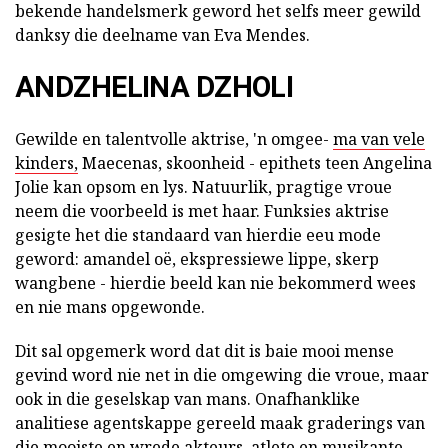
bekende handelsmerk geword het selfs meer gewild
danksy die deelname van Eva Mendes.
ANDZHELINA DZHOLI
Gewilde en talentvolle aktrise, 'n omgee-
ma van vele
kinders,
Maecenas, skoonheid - epithets teen Angelina
Jolie kan opsom en lys. Natuurlik, pragtige vroue
neem die voorbeeld is met haar. Funksies aktrise
gesigte het die standaard van hierdie eeu mode
geword: amandel oë, ekspressiewe lippe, skerp
wangbene - hierdie beeld kan nie bekommerd wees
en nie mans opgewonde.
Dit sal opgemerk word dat dit is baie mooi mense
gevind word nie net in die omgewing die vroue, maar
ook in die geselskap van mans. Onafhanklike
analitiese agentskappe gereeld maak graderings van
die mooiste en wrede akteurs, atlete en musikante.