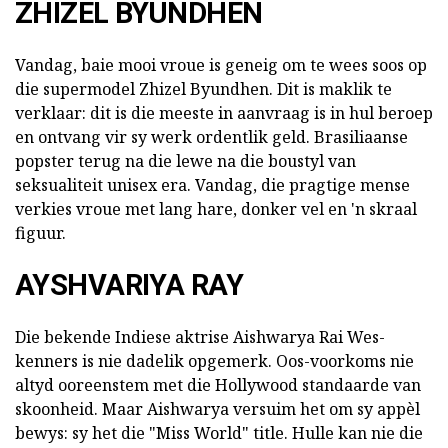
ZHIZEL BYUNDHEN
Vandag, baie mooi vroue is geneig om te wees soos op
die supermodel Zhizel Byundhen. Dit is maklik te
verklaar: dit is die meeste in aanvraag is in hul beroep
en ontvang vir sy werk ordentlik geld. Brasiliaanse
popster terug na die lewe na die boustyl van
seksualiteit unisex era. Vandag, die pragtige mense
verkies vroue met lang hare, donker vel en 'n skraal
figuur.
AYSHVARIYA RAY
Die bekende Indiese aktrise Aishwarya Rai Wes-
kenners is nie dadelik opgemerk. Oos-voorkoms nie
altyd ooreenstem met die Hollywood standaarde van
skoonheid. Maar Aishwarya versuim het om sy appèl
bewys: sy het die "Miss World" title. Hulle kan nie die