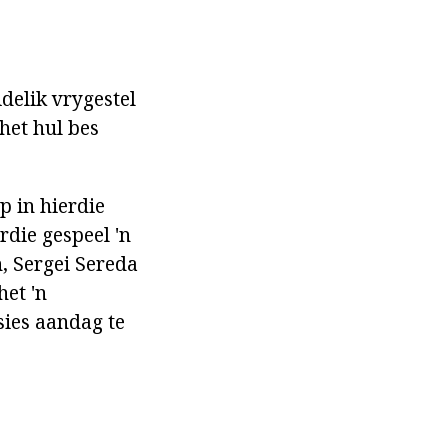
delik vrygestel
het hul bes
p in hierdie
rdie gespeel 'n
, Sergei Sereda
het 'n
sies aandag te