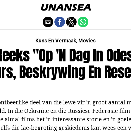
Kuns En Vermaak
Movies
,
Reeks "Op 'n Dag In Ode
rs, Beskrywing En Res
ontbeerlike deel van die lewe vir 'n groot aantal
d. In die Oekraïne en die Russiese Federasie film
 almal films het 'n interessante storie en 'n goei
selfs die lae-begroting geskiedenis kan wees een 