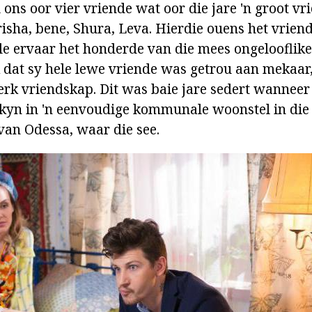
 ons oor vier vriende wat oor die jare 'n groot vrie
isha, bene, Shura, Leva. Hierdie ouens het vriende
e ervaar het honderde van die mees ongelooflike 
k dat sy hele lewe vriende was getrou aan mekaar
sterk vriendskap. Dit was baie jare sedert wannee
skyn in 'n eenvoudige kommunale woonstel in die
van Odessa, waar die see.