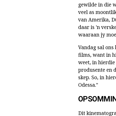
gewilde in die w
veel as moontli
van Amerika, Dui
daar is 'n versk
waaraan jy moet
Vandag sal ons 
films, want in h
weet, in hierdie
produsente en d
skep. So, in hie
Odessa."
OPSOMMI
Dit kinematogra