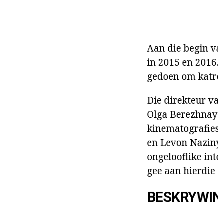
Aan die begin v
in 2015 en 2016.
gedoen om katrol
Die direkteur v
Olga Berezhnaya.
kinematografies
en Levon Naziny
ongelooflike in
gee aan hierdie 
BESKRYWI