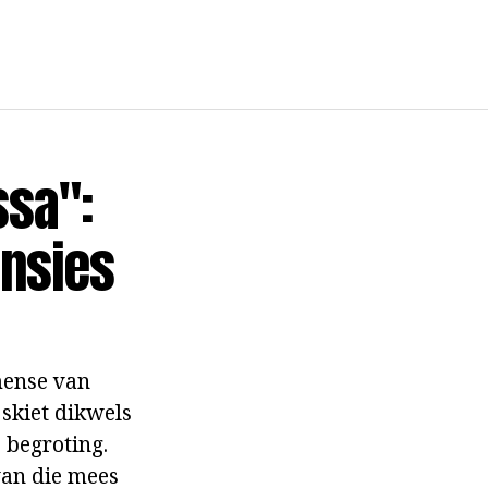
ssa":
ensies
 mense van
 skiet dikwels
e begroting.
van die mees