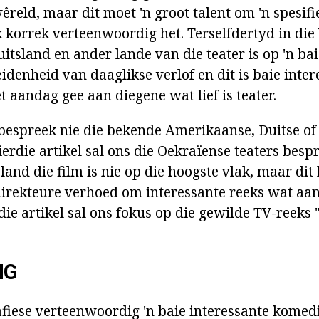
êreld, maar dit moet 'n groot talent om 'n spesif
k korrek verteenwoordig het. Terselfdertyd in die
tsland en ander lande van die teater is op 'n bai
eidenheid van daaglikse verlof en dit is baie inter
 aandag gee aan diegene wat lief is teater.
bespreek nie die bekende Amerikaanse, Duitse of
ierdie artikel sal ons die Oekraïense teaters besp
 land die film is nie op die hoogste vlak, maar dit
irekteure verhoed om interessante reeks wat aa
rdie artikel sal ons fokus op die gewilde TV-reeks 
NG
fiese verteenwoordig 'n baie interessante komedie