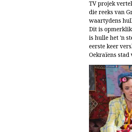
TV projek vertel
die reeks van Gr
waartydens hull
Dit is opmerkli
is hulle het 'n 
eerste keer ver
Oekraïens stad 