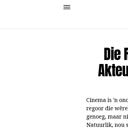
Die 
Akteu
Cinema is 'n on
regoor die wêrel
genoeg, maar nie
Natuurlik, nou 