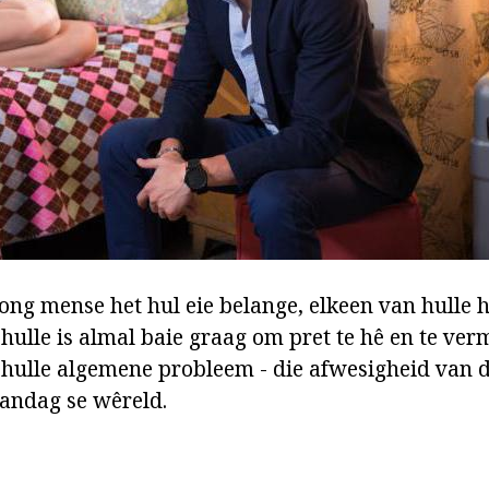
ong mense het hul eie belange, elkeen van hulle h
hulle is almal baie graag om pret te hê en te ver
ulle algemene probleem - die afwesigheid van di
 vandag se wêreld.