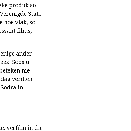
ieke produk so
 Verenigde State
e hoë vlak, so
essant films,
 enige ander
reek. Soos u
 beteken nie
ndag verdien
"Sodra in
, verfilm in die