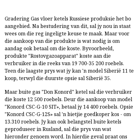
Gradering Gas vloer ketels Russiese produksie het bo
aangebied. Na bestudering van dit, sal jy nou in staat
wees om die reg ingeligte keuse te maak. Maar voor
die aankoop van die produkte is wat nodig is om
aandag ook betaal om die koste. Byvoorbeeld,
produkte "Rostovgazoapparat" koste aan die
verbruiker in die reeks van 19 700-35 200 roebels.
Teen die laagste prys wat jy kan 'n model Siberië 11 te
koop, terwyl die duurste opsie sal Siberië 35.
Maar buite gas "Don Konord" ketel sal die verbruiker
die koste 12 500 roebels. Deur die aankoop van model
"Konord CSC-G-10 SIT», betaal jy 14 400 roebels. Opsie
"Konord CSC-G-12S» sal 'n bietjie goedkoper kos - om
13.310 roebels. Jy kan ook belangstel buite ketels
geproduseer in Rusland, sal die prys van wat
hieronder genoem word. In hierdie geval praat ons