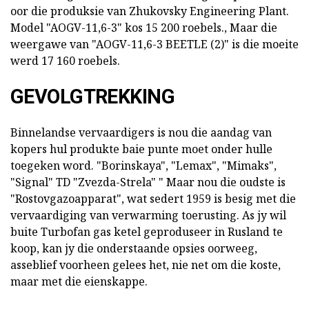
oor die produksie van Zhukovsky Engineering Plant.
Model "AOGV-11,6-3" kos 15 200 roebels., Maar die
weergawe van "AOGV-11,6-3 BEETLE (2)" is die moeite
werd 17 160 roebels.
GEVOLGTREKKING
Binnelandse vervaardigers is nou die aandag van
kopers hul produkte baie punte moet onder hulle
toegeken word. "Borinskaya", "Lemax", "Mimaks",
"Signal" TD "Zvezda-Strela" " Maar nou die oudste is
"Rostovgazoapparat", wat sedert 1959 is besig met die
vervaardiging van verwarming toerusting. As jy wil
buite Turbofan gas ketel geproduseer in Rusland te
koop, kan jy die onderstaande opsies oorweeg,
asseblief voorheen gelees het, nie net om die koste,
maar met die eienskappe.