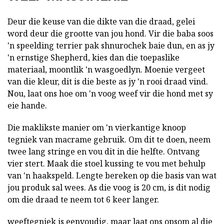
Deur die keuse van die dikte van die draad, gelei
word deur die grootte van jou hond. Vir die baba soos
'n speelding terrier pak shnurochek baie dun, en as jy
'n ernstige Shepherd, kies dan die toepaslike
materiaal, moontlik 'n wasgoedlyn. Moenie vergeet
van die kleur, dit is die beste as jy 'n rooi draad vind.
Nou, laat ons hoe om 'n voog weef vir die hond met sy
eie hande.
Die maklikste manier om 'n vierkantige knoop
tegniek van macrame gebruik. Om dit te doen, neem
twee lang stringe en vou dit in die helfte. Ontvang
vier stert. Maak die stoel kussing te vou met behulp
van 'n haakspeld. Lengte bereken op die basis van wat
jou produk sal wees. As die voog is 20 cm, is dit nodig
om die draad te neem tot 6 keer langer.
weeftegniek is eenvoudig, maar laat ons opsom al die