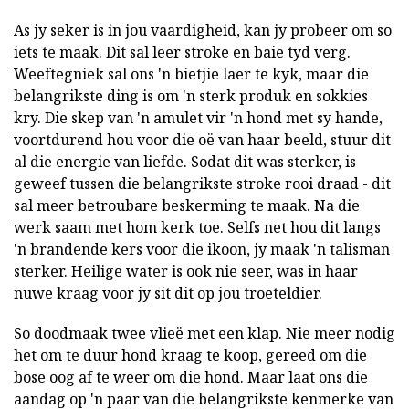
As jy seker is in jou vaardigheid, kan jy probeer om so
iets te maak. Dit sal leer stroke en baie tyd verg.
Weeftegniek sal ons 'n bietjie laer te kyk, maar die
belangrikste ding is om 'n sterk produk en sokkies
kry. Die skep van 'n amulet vir 'n hond met sy hande,
voortdurend hou voor die oë van haar beeld, stuur dit
al die energie van liefde. Sodat dit was sterker, is
geweef tussen die belangrikste stroke rooi draad - dit
sal meer betroubare beskerming te maak. Na die
werk saam met hom kerk toe. Selfs net hou dit langs
'n brandende kers voor die ikoon, jy maak 'n talisman
sterker. Heilige water is ook nie seer, was in haar
nuwe kraag voor jy sit dit op jou troeteldier.
So doodmaak twee vlieë met een klap. Nie meer nodig
het om te duur hond kraag te koop, gereed om die
bose oog af te weer om die hond. Maar laat ons die
aandag op 'n paar van die belangrikste kenmerke van