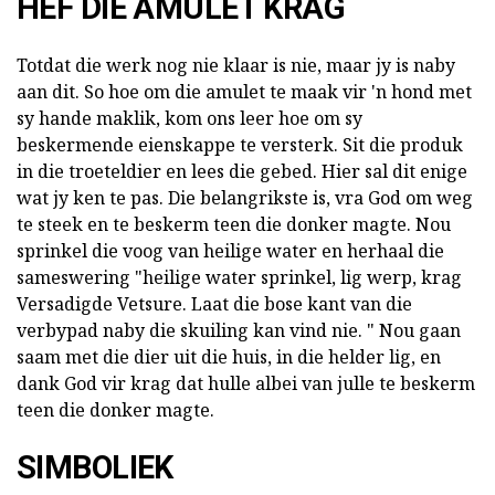
HEF DIE AMULET KRAG
Totdat die werk nog nie klaar is nie, maar jy is naby
aan dit. So hoe om die amulet te maak vir 'n hond met
sy hande maklik, kom ons leer hoe om sy
beskermende eienskappe te versterk. Sit die produk
in die troeteldier en lees die gebed. Hier sal dit enige
wat jy ken te pas. Die belangrikste is, vra God om weg
te steek en te beskerm teen die donker magte. Nou
sprinkel die voog van heilige water en herhaal die
sameswering "heilige water sprinkel, lig werp, krag
Versadigde Vetsure. Laat die bose kant van die
verbypad naby die skuiling kan vind nie. " Nou gaan
saam met die dier uit die huis, in die helder lig, en
dank God vir krag dat hulle albei van julle te beskerm
teen die donker magte.
SIMBOLIEK