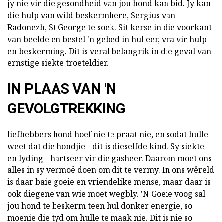
jy nie vir die gesondheid van jou hond kan bid. Jy kan
die hulp van wild beskermhere, Sergius van
Radonezh, St George te soek. Sit kerse in die voorkant
van beelde en bestel 'n gebed in hul eer, vra vir hulp
en beskerming. Dit is veral belangrik in die geval van
ernstige siekte troeteldier.
IN PLAAS VAN 'N
GEVOLGTREKKING
liefhebbers hond hoef nie te praat nie, en sodat hulle
weet dat die hondjie - dit is dieselfde kind. Sy siekte
en lyding - hartseer vir die gasheer. Daarom moet ons
alles in sy vermoë doen om dit te vermy. In ons wêreld
is daar baie goeie en vriendelike mense, maar daar is
ook diegene van wie moet wegbly. 'N Goeie voog sal
jou hond te beskerm teen hul donker energie, so
moenie die tyd om hulle te maak nie. Dit is nie so