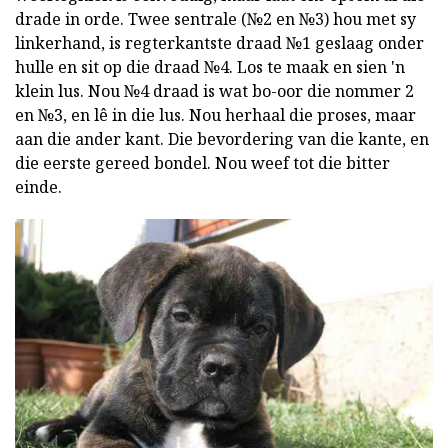
drade in orde. Twee sentrale (№2 en №3) hou met sy
linkerhand, is regterkantste draad №1 geslaag onder
hulle en sit op die draad №4. Los te maak en sien 'n
klein lus. Nou №4 draad is wat bo-oor die nommer 2
en №3, en lê in die lus. Nou herhaal die proses, maar
aan die ander kant. Die bevordering van die kante, en
die eerste gereed bondel. Nou weef tot die bitter
einde.