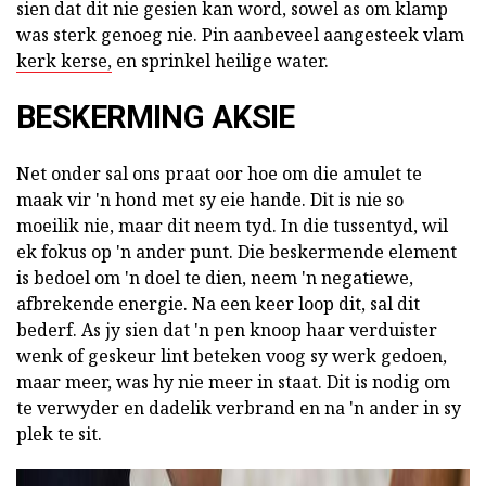
sien dat dit nie gesien kan word, sowel as om klamp
was sterk genoeg nie. Pin aanbeveel aangesteek vlam
kerk kerse,
en sprinkel heilige water.
BESKERMING AKSIE
Net onder sal ons praat oor hoe om die amulet te
maak vir 'n hond met sy eie hande. Dit is nie so
moeilik nie, maar dit neem tyd. In die tussentyd, wil
ek fokus op 'n ander punt. Die beskermende element
is bedoel om 'n doel te dien, neem 'n negatiewe,
afbrekende energie. Na een keer loop dit, sal dit
bederf. As jy sien dat 'n pen knoop haar verduister
wenk of geskeur lint beteken voog sy werk gedoen,
maar meer, was hy nie meer in staat. Dit is nodig om
te verwyder en dadelik verbrand en na 'n ander in sy
plek te sit.