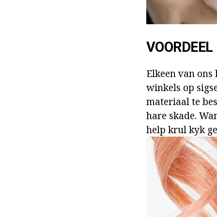
VOORDEEL
Elkeen van ons h
winkels op sigse
materiaal te be
hare skade. Wan
help krul kyk g