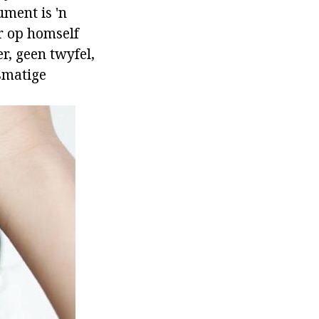
ument is 'n
r op homself
r, geen twyfel,
nsmatige