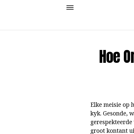
Hoe O
Elke meisie op 
kyk. Gesonde, we
gerespekteerde v
groot kontant ui