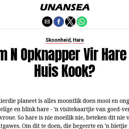
Skoonheid
Hare
,
m N Opknapper Vir Hare 
Huis Kook?
hierdie planeet is alles moontlik doen mooi en o
lige en blink hare - 'n visitekaartjie van goed-v
roue. So hare is nie moeilik nie, beteken dit nie v
tgawes. Om dit te doen, die begeerte en 'n bietjie