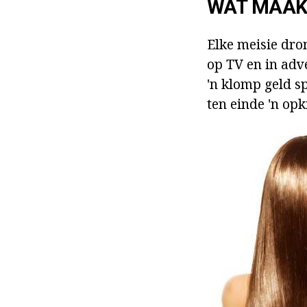
WAT MAAK 
Elke meisie drom
op TV en in adve
'n klomp geld s
ten einde 'n opk