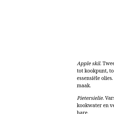
Apple skil.
Twee 
tot kookpunt, to
essensiële olies
maak.
Pietersielie.
Vars
kookwater en ve
hare.