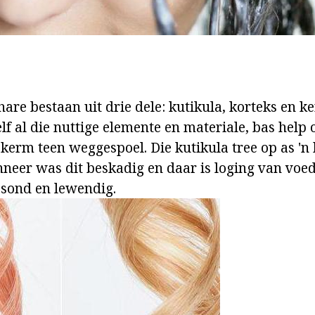
are bestaan uit drie dele: kutikula, korteks en ke
lf al die nuttige elemente en materiale, bas help
skerm teen weggespoel. Die kutikula tree op as 'n
neer was dit beskadig en daar is loging van vo
esond en lewendig.