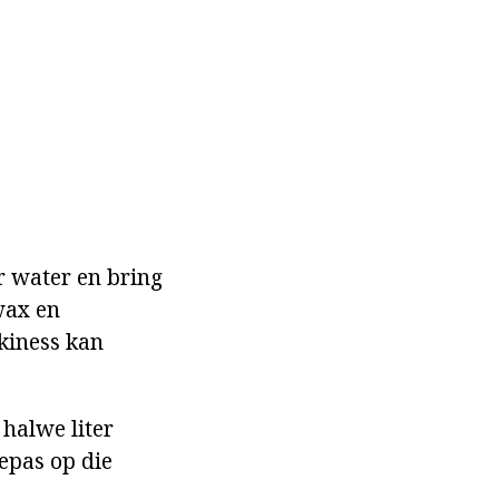
r water en bring
wax en
lkiness kan
 halwe liter
epas op die