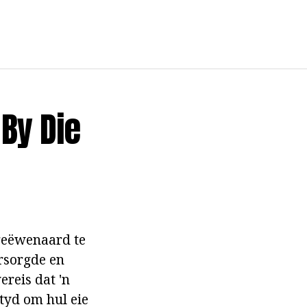
By Die
ngeëwenaard te
ersorgde en
ereis dat 'n
 tyd om hul eie