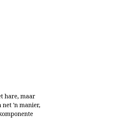
et hare, maar
 net 'n manier,
e komponente