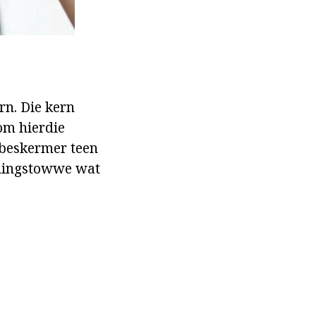
rn. Die kern
 om hierdie
 beskermer teen
edingstowwe wat