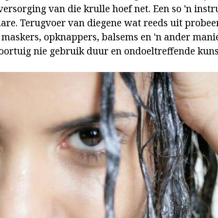
 versorging van die krulle hoef net. Een so 'n instr
are. Terugvoer van diegene wat reeds uit probee
 maskers, opknappers, balsems en 'n ander manie
e oortuig nie gebruik duur en ondoeltreffende ku