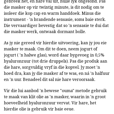
gebreek het, en hare val uit, hulle lyk ongesond. Pas
die masker op vir twintig minute, is dit nodig om te
isoleer die kop cap en warm handdoek. Minus die
instrument - 'n brandende sensasie, soms baie sterk.
Die vervaardiger bevestig dat so 'n sensasie te dui dat
die masker werk, ontwaak dormant bolle.
As jy nie gereed vir hierdie uitvoering, kan jy jou eie
masker te maak. Om dit te doen, neem jogurt of
jogurt ( 'n halwe glas), word daar bygevoeg in 0,5%
hyaluronzuur (tot drie druppels). Pas die produk aan
die hare, sorgvuldig vryf in die kopvel. Jy moet 'n
hoed dra, kan jy die masker af te was, en ná 'n halfuur
en 'n uur. Benadeel dit sal nie hare veroorsaak.
Vir die lui aanbod 'n bewese "ouma" metode gebruik
te maak van klit olie as 'n masker, waarin in 'n groot
hoeveelheid hyaluronzuur vervat. Vir hare, het
hierdie olie is gebruik vir baie eeue.