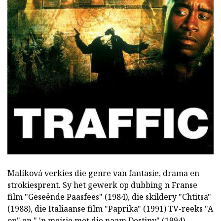
Malíková verkies die genre van fantasie, drama en
strokiesprent. Sy het gewerk op dubbing n Franse
film "Geseënde Paasfees" (1984), die skildery "Chtitsa"
(1988), die Italiaanse film "Paprika" (1991) TV-reeks "A
op" en " 'n meisie met die naam Destiny" (1994),