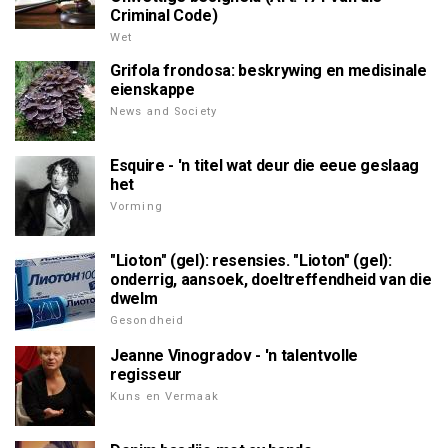
Criminal Code)
Wet
Grifola frondosa: beskrywing en medisinale
eienskappe
News and Society
Esquire - 'n titel wat deur die eeue geslaag
het
Vorming
"Lioton" (gel): resensies. "Lioton" (gel):
onderrig, aansoek, doeltreffendheid van die
dwelm
Gesondheid
Jeanne Vinogradov - 'n talentvolle
regisseur
Kuns en Vermaak