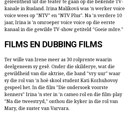
geleentheid uit die teater te gaan op die bekende TV-
kanale in Rusland. Irina Malíková was 'n werker voice
voice wees op "NTV" en "NTV Plus". Na 'n verdere 10
jaar, Irina is 'n omroeper voice voice op die eerste
kanaal in die gewilde TV-show getiteld "Goeie môre."
FILMS EN DUBBING FILMS
Ter wille van Irene meer as 30 rolprente waarin
deelgeneem sy gesê. Onder die skilderye, wat die
gewildheid van die aktrise, die band "vry uur" waar
sy die rol van 'n hoë skool student Kati Kozhuhovoy
gespeel het. In die film "Die ondersoek voorste
kenners" Irina 'n ster in 'n cameo rol en die film-play
"Na die tweestryd," onthou die kyker in die rol van
Mary, die suster van Varvara.