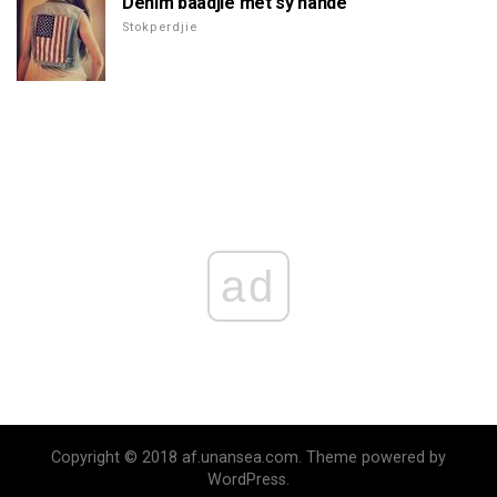
Denim baadjie met sy hande
Stokperdjie
ad
Copyright © 2018 af.unansea.com. Theme powered by
WordPress.