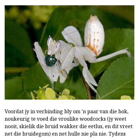
Voordat jy in verbinding bly om 'n paar van die hok,
noukeurig te voed die vroulike woodcocks (jy weet
nooit, skielik die bruid wakker die eetlus, en dit vreet
net die bruidegom) en net hulle nie pla nie. Tydens