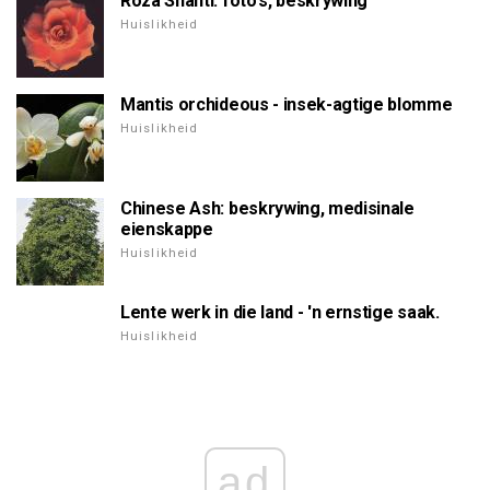
Roza Shanti: foto's, beskrywing
Huislikheid
Mantis orchideous - insek-agtige blomme
Huislikheid
Chinese Ash: beskrywing, medisinale
eienskappe
Huislikheid
Lente werk in die land - 'n ernstige saak.
Huislikheid
ad