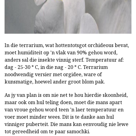
In die terrarium, wat hottentotsgot orchideous bevat,
moet humiditeit op 'n vlak van 90% gehou word,
anders sal die insekte vinnig sterf. Temperatuur af:
dag - 25-30 ° C, in die nag - 20 ° C. Terrarium
noodwendig versier met orgidee, ware of
kunsmatige, hoewel ander groot blom pak.
As jy van plan is om nie net te hou hierdie skoonheid,
maar ook om hul teling doen, moet die mans apart
van vroue gehou word teen 'n laer temperatuur en
voer moet minder wees. Dit is te danke aan hul
vinniger puberteit. Die mans kan eenvoudig nie lewe
tot gereedheid om te paar samochki.