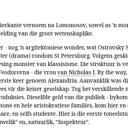
 vierkante vernoem na Lomonosov, sowel as 'n m
eelding van die groot wetenskaplike.
r - nog 'n argitektoniese wonder, wat Ostrovsky 
eater (drama) rondom St Petersburg. Volgens gesk
ysing monster van klassisisme. Die struktuur is v
Feodorovna - die vrou
van Nicholas I.
By the way,
erste keer genoem Alexandria. Aanvanklik was di
ees vir die keiser geselskap. Tog het verskillende
roduksies. Dieselfde geld van die publiek - bykom
sone en hele aristokratiese families, kom hier en 
re, en selfs studente. Hier is die eerste toneelst
welik" en, natuurlik, "Inspekteur".