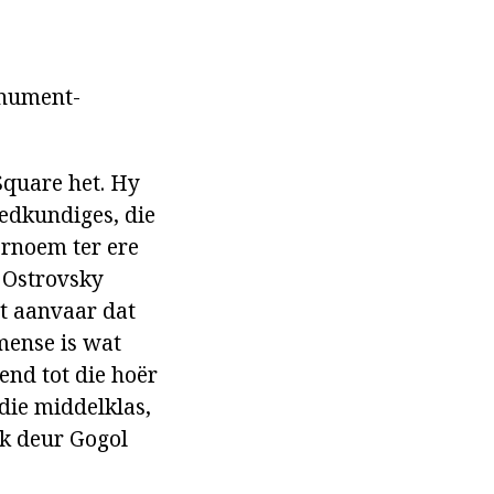
onument-
Square het. Hy
iedkundiges, die
ernoem ter ere
 Ostrovsky
t aanvaar dat
 mense is wat
end tot die hoër
die middelklas,
uk deur Gogol