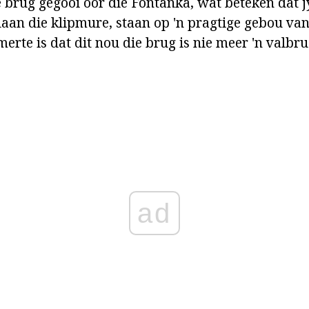
 brug gegooi oor die Fontanka, wat beteken dat j
laan die klipmure, staan op 'n pragtige gebou van
erte is dat dit nou die brug is nie meer 'n valbru
ad