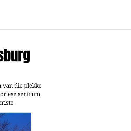
rsburg
n van die plekke
storiese sentrum
riste.