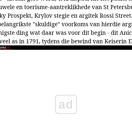
juwele en toerisme-aantreklikhede van St Peters
 Prospekt, Krylov stegie en argitek Rossi Street. 
 belangrikste "skuldige" voorkoms van hierdie arg
nigste ding wat daar was voor dit begin - dit Ani
veel as in 1791, tydens die bewind van Keiserin E
ad