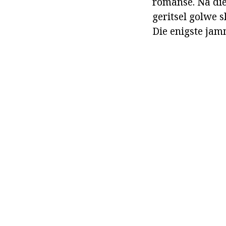
romanse. Na die
geritsel golwe s
Die enigste jamm