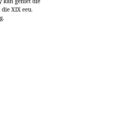
y kan geniet die
 die XIX eeu.
g.