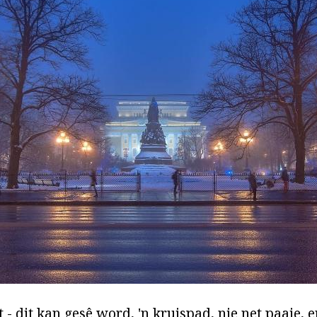
 - dit kan gesê word, 'n kruispad, nie net paaie, 