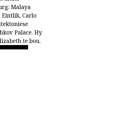
burg: Malaya
Eintlik, Carlo
itektoniese
chkov Palace. Hy
lizabeth te bou.