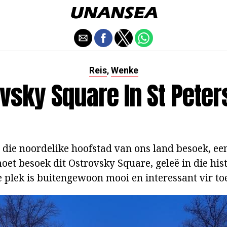
Reis
Wenke
,
vsky Square In St Pete
m die noordelike hoofstad van ons land besoek, ee
moet besoek dit Ostrovsky Square, geleë in die hi
e plek is buitengewoon mooi en interessant vir toe