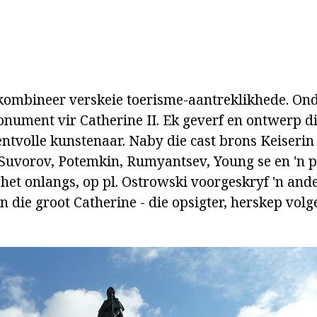
kombineer verskeie toerisme-aantreklikhede. Onder
onument vir Catherine II. Ek geverf en ontwerp di
entvolle kunstenaar. Naby die cast brons Keiserin
Suvorov, Potemkin, Rumyantsev, Young se en 'n p
et onlangs, op pl. Ostrowski voorgeskryf 'n and
 die groot Catherine - die opsigter, herskep vol