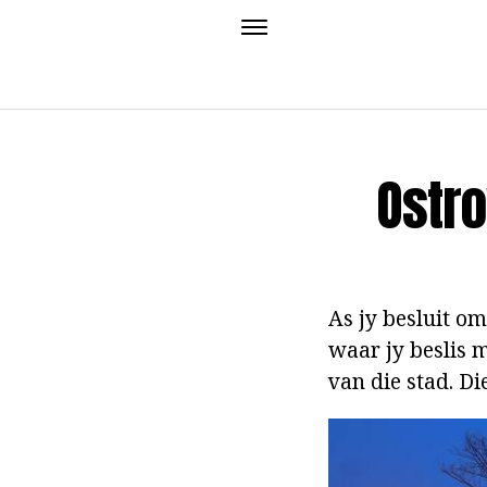
Ostro
As jy besluit o
waar jy beslis 
van die stad. Di