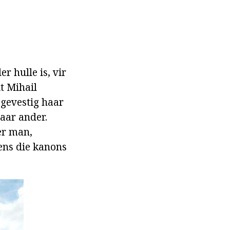
 hulle is, vir
t Mihail
 gevestig haar
aar ander.
er man,
gens die kanons