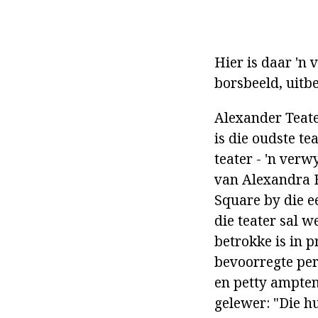
Hier is daar 'n
borsbeeld, uitb
Alexander Teate
is die oudste t
teater - 'n verw
van Alexandra 
Square by die e
die teater sal w
betrokke is in p
bevoorregte per
en petty amptena
gelewer: "Die hu