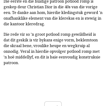
Die eerste en die huidige patroon potlood romp is
geskep deur Christian Dior in die 40s van die vorige
eeu. Te danke aan hom, hierdie kledingstuk geword 'n
onafhanklike element van die klerekas en is stewig in
die kantoor kleredrag.
Die rede vir so 'n groot potlood romp gewildheid is
dat dit geskik is vir bykans enige vorm, beklemtoon
die skraal bene, vroulike heupe en wegkruip al
onnodig. Veral in hierdie opvolger potlood romp met
'n hoë middellyf, en dit is baie eenvoudig konstruksie
patroon.