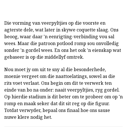
Die vorming van veerpyltjies op die voorste en
agterste dele, wat later in skywe coquette slaag. Ons
beoog, waar daar 'n eenrigting-verbinding vou sal
wees. Maar die patroon potlood romp sou onvolledig
sonder 'n gordel wees. En ons het ook 'n eienskap wat
gebaseer is op die middellyf omtrek.
Nou moet jy om uit te sny al die besonderhede,
moenie vergeet om die naattoelatings, sowel as die
rits voet verlaat. Ons begin om dit te verwerk ten
einde van bo na onder: naait veerpyltjies, ryg gordel.
Op hierdie stadium is dit beter om te probeer om op 'n
romp en maak seker dat dit sit reg op die figuur.
Totdat verwyder, bepaal ons finaal hoe ons sause
nuwe klere nodig het.