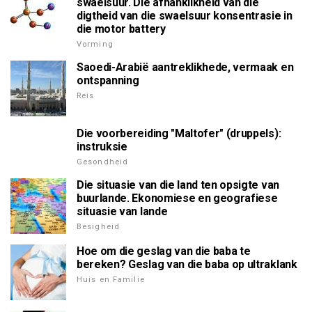
swaelsuur. Die afhanklikheid van die
digtheid van die swaelsuur konsentrasie in
die motor battery
Vorming
Saoedi-Arabië aantreklikhede, vermaak en
ontspanning
Reis
Die voorbereiding "Maltofer" (druppels):
instruksie
Gesondheid
Die situasie van die land ten opsigte van
buurlande. Ekonomiese en geografiese
situasie van lande
Besigheid
Hoe om die geslag van die baba te
bereken? Geslag van die baba op ultraklank
Huis en Familie