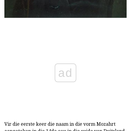
ad
Vir die eerste keer die naam in die vorm Mozahrt
aangeteken in die 14de eeu in die suide van Duitsland