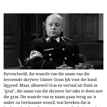
Byvoorbeeld, die waarde van die naam van die
beroemde skrywer Günter Grass lyk voor die hand
liggend. Maar, alhoewel Gras en vertaal uit Duits as
"gras", die naam van die skrywer het niks te doen met
die gras. Die waarde van sy naam gaan terug na 'n
ander ou Germaanse woord, wat beteken dat is