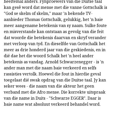
heeltemal anders. Fynproewers van die Duitse taal
kan gesê word dat mense met die vanne Gottschalk is
"God se skelm of skelm," maar 'n bekende TV-
aanbieder Thomas Gottschalk, gelukkig, het 'n baie
meer aangename betekenis van sy naam. Sulke foute
en misverstande kan ontstaan as gevolg van die feit
dat woorde die betekenis daarvan en skryf verander
met verloop van tyd. En dieselfde van Gottschalk het
meer as drie honderd jaar van die geskiedenis, en in
dié dae het die woord Schalk het 'n heel ander
betekenis as vandag. Arnold Schwarzenegger - is 'n
ander man met die naam baie verkeerd en selfs
rassisties vertolk. Hoewel die fout in hierdie geval
toegelaat dié swak opdrag van die Duitse taal. Jy kan
seker wees - die naam van die akteur het geen
verband met die Afro mense. Die korrekte uitspraak
van die name in Duits - "Schwarze EGGER". Daar is
baie name wat absoluut verkeerd behandel word.