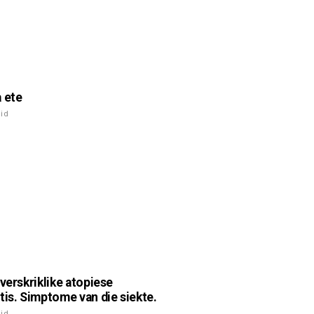
 ete
id
 verskriklike atopiese
tis. Simptome van die siekte.
id