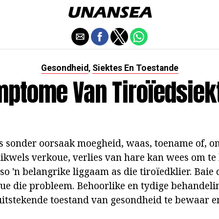
Gesondheid
Siektes En Toestande
,
mptome Van Tiroïedsiek
as sonder oorsaak moegheid, waas, toename of, 
dikwels verkoue, verlies van hare kan wees om te 
o 'n belangrike liggaam as die tiroïedklier. Baie 
ue die probleem. Behoorlike en tydige behandelin
itstekende toestand van gesondheid te bewaar e