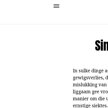
Si
In sulke dinge 
gewigsverlies, 
mislukking van s
liggaam gee vro
manier om die u
ernstige siektes.