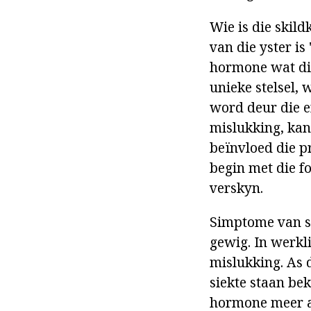
Wie is die skild
van die yster is
hormone wat die
unieke stelsel,
word deur die e
mislukking, kan
beïnvloed die p
begin met die f
verskyn.
Simptome van sk
gewig. In werkl
mislukking. As 
siekte staan bek
hormone meer as