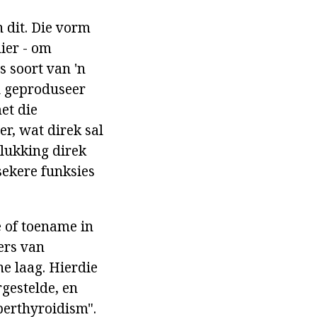
n dit. Die vorm
lier - om
 soort van 'n
el geproduseer
et die
r, wat direk sal
lukking direk
ekere funksies
 of toename in
ers van
e laag. Hierdie
rgestelde, en
perthyroidism".