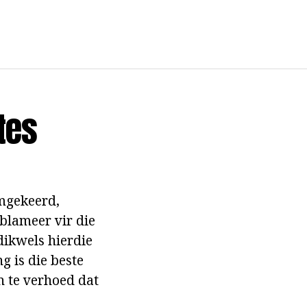
tes
omgekeerd,
blameer vir die
dikwels hierdie
g is die beste
n te verhoed dat