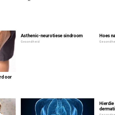
Asthenic-neurotiese sindroom
Hoes na
Gesondheid
Gesondhe
rd oor
Hierdie
dermati
Gesondhe