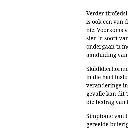
Verder tiroïeds
is ook een van d
nie. Voorkoms v
sien 'n soort va
ondergaan 'n me
aanduiding van
Skildklierhormo
in die hart ins
veranderinge in
gevalle kan dit 
die bedrag van
Simptome van ti
gereelde buieri