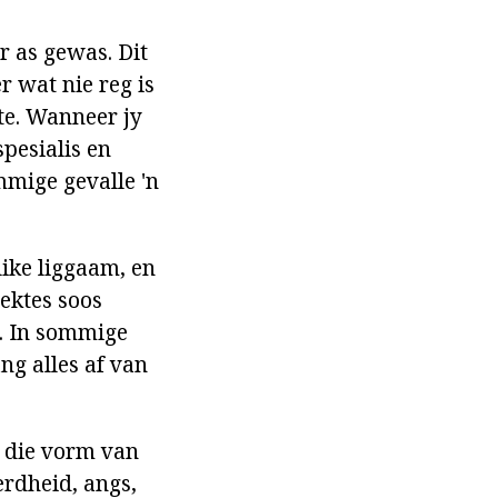
 as gewas. Dit
r wat nie reg is
te. Wanneer jy
spesialis en
mmige gevalle 'n
ike liggaam, en
iektes soos
k. In sommige
ang alles af van
n die vorm van
erdheid, angs,