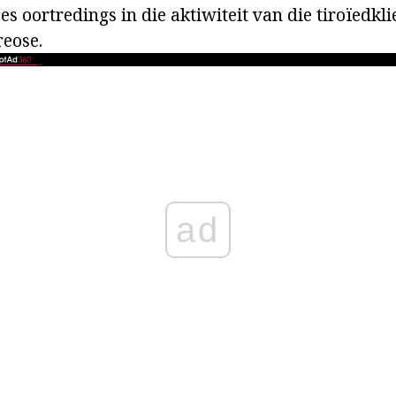
es oortredings in die aktiwiteit van die tiroïedkli
eose.
ad