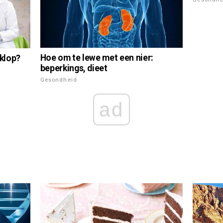
Hoe om te lewe met een nier:
 klop?
beperkings, dieet
Gesondheid
ad