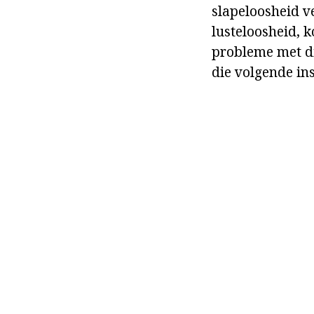
slapeloosheid ve
lusteloosheid, k
probleme met di
die volgende in