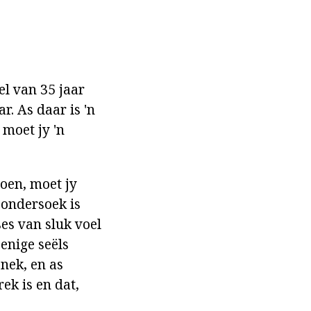
l van 35 jaar
r. As daar is 'n
 moet jy 'n
oen, moet jy
 ondersoek is
ses van sluk voel
 enige seëls
nek, en as
ek is en dat,