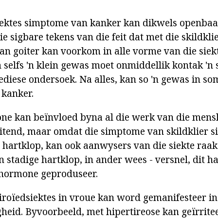
iektes simptome van kanker kan dikwels openbaar
ie sigbare tekens van die feit dat met die skildklie
an goiter kan voorkom in alle vorme van die siek
n selfs 'n klein gewas moet onmiddellik kontak 'n 
diese ondersoek. Na alles, kan so 'n gewas in so
 kanker.
ne kan beïnvloed byna al die werk van die mensl
luitend, maar omdat die simptome van skildklier s
 hartklop, kan ook aanwysers van die siekte raa
'n stadige hartklop, in ander wees - versnel, dit h
 hormone geproduseer.
roïedsiektes in vroue kan word gemanifesteer i
gheid. Byvoorbeeld, met hipertireose kan geïrrite