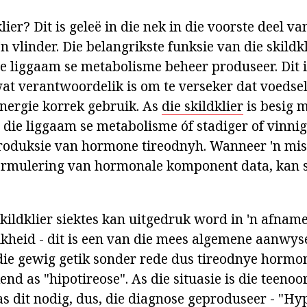
klier? Dit is geleë in die nek in die voorste deel va
 'n vlinder. Die belangrikste funksie van die skildk
 liggaam se metabolisme beheer produseer. Dit is
 wat verantwoordelik is om te verseker dat voeds
nergie korrek gebruik. As
die skildklier
is besig m
 die liggaam se metabolisme óf stadiger of vinnige
roduksie van hormone tireodnyh. Wanneer 'n mis
ormulering van hormonale komponent data, kan s
ildklier siektes kan uitgedruk word in 'n afname
ikheid - dit is een van die mees algemene aanwys
die gewig getik sonder rede dus tireodnye hormon
end as "hipotireose". As die situasie is die teenoo
 dit nodig, dus, die diagnose geproduseer - "Hy