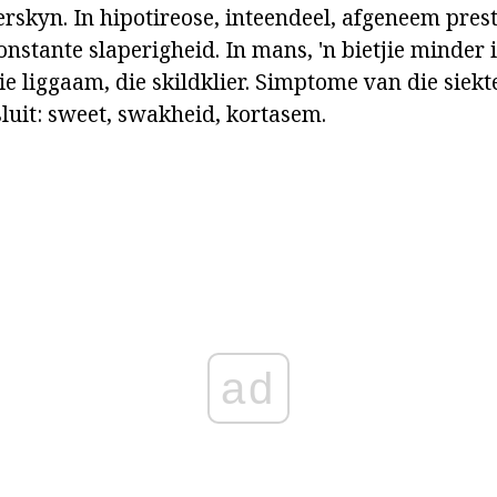
rskyn. In hipotireose, inteendeel, afgeneem prest
onstante slaperigheid. In mans, 'n bietjie minder 
e liggaam, die skildklier. Simptome van die siek
sluit: sweet, swakheid, kortasem.
ad