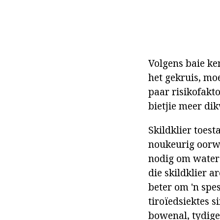
Volgens baie ke
het gekruis, moe
paar risikofakto
bietjie meer di
Skildklier toes
noukeurig oorwe
nodig om water t
die skildklier a
beter om 'n spe
tiroïedsiektes 
bowenal, tydige