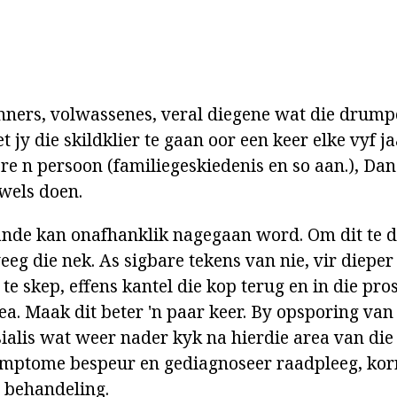
nners, volwassenes, veral diegene wat die drumpe
t jy die skildklier te gaan oor een keer elke vyf jaa
re n persoon (familiegeskiedenis en so aan.), Dan
kwels doen.
tande kan onafhanklik nagegaan word. Om dit te d
eg die nek. As sigbare tekens van nie, vir dieper
e skep, effens kantel die kop terug en in die pro
rea. Maak dit beter 'n paar keer. By opsporing van
sialis wat weer nader kyk na hierdie area van die 
simptome bespeur en gediagnoseer raadpleeg, korr
 behandeling.