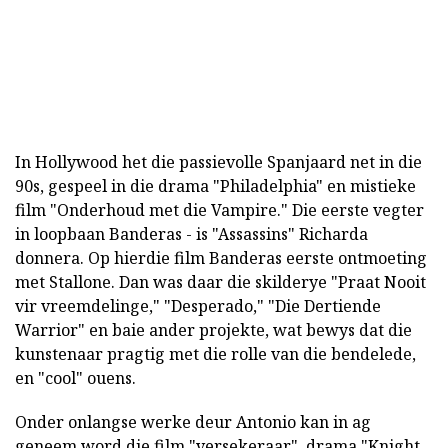
In Hollywood het die passievolle Spanjaard net in die
90s, gespeel in die drama "Philadelphia" en mistieke
film "Onderhoud met die Vampire." Die eerste vegter
in loopbaan Banderas - is "Assassins" Richarda
donnera. Op hierdie film Banderas eerste ontmoeting
met Stallone. Dan was daar die skilderye "Praat Nooit
vir vreemdelinge," "Desperado," "Die Dertiende
Warrior" en baie ander projekte, wat bewys dat die
kunstenaar pragtig met die rolle van die bendelede,
en "cool" ouens.
Onder onlangse werke deur Antonio kan in ag
geneem word die film "versekeraar", drama "Knight