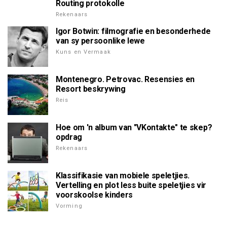
Routing protokolle
Rekenaars
Igor Botwin: filmografie en besonderhede
van sy persoonlike lewe
Kuns en Vermaak
Montenegro. Petrovac. Resensies en
Resort beskrywing
Reis
Hoe om 'n album van "VKontakte" te skep?
opdrag
Rekenaars
Klassifikasie van mobiele speletjies.
Vertelling en plot less buite speletjies vir
voorskoolse kinders
Vorming