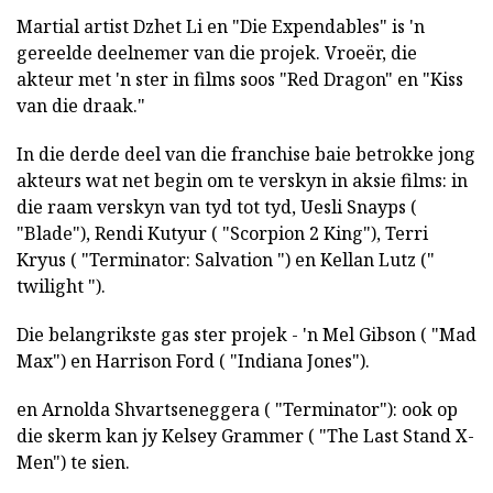
Martial artist Dzhet Li en "Die Expendables" is 'n
gereelde deelnemer van die projek. Vroeër, die
akteur met 'n ster in films soos "Red Dragon" en "Kiss
van die draak."
In die derde deel van die franchise baie betrokke jong
akteurs wat net begin om te verskyn in aksie films: in
die raam verskyn van tyd tot tyd, Uesli Snayps (
"Blade"), Rendi Kutyur ( "Scorpion 2 King"), Terri
Kryus ( "Terminator: Salvation ") en Kellan Lutz ("
twilight ").
Die belangrikste gas ster projek - 'n Mel Gibson ( "Mad
Max") en Harrison Ford ( "Indiana Jones").
en Arnolda Shvartseneggera ( "Terminator"): ook op
die skerm kan jy Kelsey Grammer ( "The Last Stand X-
Men") te sien.