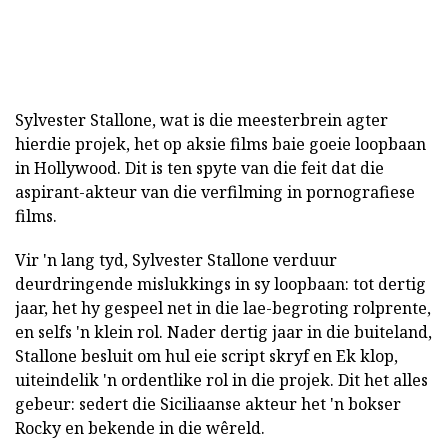
Sylvester Stallone, wat is die meesterbrein agter
hierdie projek, het op aksie films baie goeie loopbaan
in Hollywood. Dit is ten spyte van die feit dat die
aspirant-akteur van die verfilming in pornografiese
films.
Vir 'n lang tyd, Sylvester Stallone verduur
deurdringende mislukkings in sy loopbaan: tot dertig
jaar, het hy gespeel net in die lae-begroting rolprente,
en selfs 'n klein rol. Nader dertig jaar in die buiteland,
Stallone besluit om hul eie script skryf en Ek klop,
uiteindelik 'n ordentlike rol in die projek. Dit het alles
gebeur: sedert die Siciliaanse akteur het 'n bokser
Rocky en bekende in die wêreld.