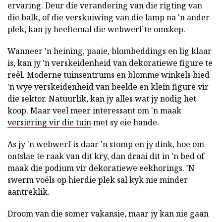
ervaring. Deur die verandering van die rigting van
die balk, of die verskuiwing van die lamp na 'n ander
plek, kan jy heeltemal die webwerf te omskep.
Wanneer 'n heining, paaie, blombeddings en lig klaar
is, kan jy 'n verskeidenheid van dekoratiewe figure te
reël. Moderne tuinsentrums en blomme winkels bied
'n wye verskeidenheid van beelde en klein figure vir
die sektor. Natuurlik, kan jy alles wat jy nodig het
koop. Maar veel meer interessant om 'n maak
versiering vir die tuin
met sy eie hande.
As jy 'n webwerf is daar 'n stomp en jy dink, hoe om
ontslae te raak van dit kry, dan draai dit in 'n bed of
maak die podium vir dekoratiewe eekhorings. 'N
swerm voëls op hierdie plek sal kyk nie minder
aantreklik.
Droom van die somer vakansie, maar jy kan nie gaan