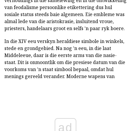
verhoudings in die samelewing en in die ontwikkeling
van feodalisme persoonlike etikettering dus hul
sosiale status steeds baie algemeen. Eie embleme was
almal lede van die aristokrasie, insluitend vroue,
priesters, handelaars groot en selfs 'n paar ryk boere.
In die XIV eeu verskyn heraldiese simbole in winkels,
stede en grondgebied. Na nog 'n eeu, in die laat
Middeleeue, daar is die eerste arms van die nasie-
staat. Dit is onmoontlik om die presiese datum van die
voorkoms van 'n staat simbool bepaal, omdat hul
menings gereeld verander. Moderne wapens van
ad