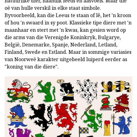
natuurlike dier, naamlik leeus en aasvoëls. Maar die
oë van hulle verskil in elke staat simbole.
Byvoorbeeld, kan die Leeus te staan of lê, het 'n kroon
of hou 'n swaard in sy poot. Klassieke tipe diere met 'n
maanhaar en stert met 'n kwas, kan gesien word op
die arms van die Verenigde Koninkryk, Bulgarye,
België, Denemarke, Spanje, Nederland, Letland,
Finland, Swede en Estland. Maar in sommige variasies
van Noorweë karakter uitgebeeld luiperd eerder as
"koning van die diere".