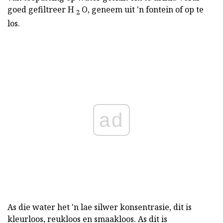
goed gefiltreer H
O, geneem uit 'n fontein of op te
2
los.
ad
As die water het 'n lae silwer konsentrasie, dit is
kleurloos, reukloos en smaakloos. As dit is