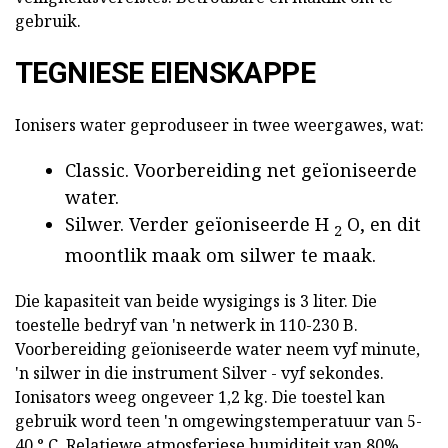
gebruik.
TEGNIESE EIENSKAPPE
Ionisers water geproduseer in twee weergawes, wat:
Classic. Voorbereiding net geïoniseerde
water.
Silwer. Verder geïoniseerde H
O, en dit
2
moontlik maak om silwer te maak.
Die kapasiteit van beide wysigings is 3 liter. Die
toestelle bedryf van 'n netwerk in 110-230 B.
Voorbereiding geïoniseerde water neem vyf minute,
'n silwer in die instrument Silver - vyf sekondes.
Ionisators weeg ongeveer 1,2 kg. Die toestel kan
gebruik word teen 'n omgewingstemperatuur van 5-
40 ° C. Relatiewe atmosferiese humiditeit van 80%