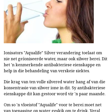
Ionisators "Aqualife" Silver verandering toelaat om
nie net geïoniseerde water, maar ook silwer berei. Dit
het 'n kenmerkende antibakteriese eienskappe en
help in die behandeling van verskeie siektes.
Die krag van ten volle silvered water hang af van die
konsentrasie van silwer ione in dit. Sy antibakteriese
eienskappe dit kan gestoor word vir 'n paar maande.
Om so 'n vloeistof "Aqualife" voor te berei moet net
van toepassing op water geskik om te drink. Veral