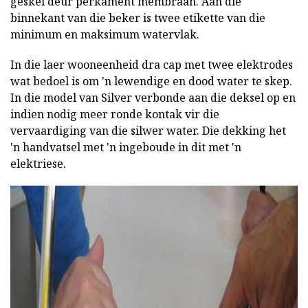
geskei deur perkament membraan. Aan die
binnekant van die beker is twee etikette van die
minimum en maksimum watervlak.
In die laer wooneenheid dra cap met twee elektrodes
wat bedoel is om 'n lewendige en dood water te skep.
In die model van Silver verbonde aan die deksel op en
indien nodig meer ronde kontak vir die
vervaardiging van die silwer water. Die dekking het
'n handvatsel met 'n ingeboude in dit met 'n
elektriese.