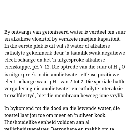
By ontvangs van geïoniseerd water is verdeel om suur
en alkaliese vloeistof by verskeie masjien kapasiteit.
In die eerste plek is dit wil sê water of alkaliese
catholyte gekenmerk deur 'n taamlik swak negatiewe
electrocharge en het 'n uitgesproke alkaliese
eienskappe, pH 7-12. Die optrede van die suur of H
O
2
is uitgespreek in die anolietwater effense positiewe
electrocharge waar pH - van 7 tot 2. Die spesiale baffle
vergadering nie anolietwater en catholyte interaksie.
Terselfdertyd, hierdie membraan beweeg ione vrylik.
In bykomend tot die dood en die lewende water, die
toestel laat jou toe om meer en 'n silwer kook.
Huishoudelike eenheid voldoen aan al
veiligheidsvereistes. Betroubare en maklik om te