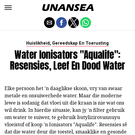
,
Huislikheid
Gereedskap En Toerusting
Water Ionisators "Aqualife":
Resensies, Leef En Dood Water
Elke persoon het 'n daaglikse skoon, vry van swaar
metale en onsuiwerhede water. Maar die moderne
lewe is sodanig dat vloei uit die kraan is nie wat ons
wil drink. In hierdie situasie, kan jy 'n filter gebruik
om water te suiwer, te gebruik butylizirovannuyu
vloeistof of koop 'n Ionisators "Aqualife". Resensies sê
dat die water deur die toestel, smaaklike en gesonde