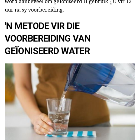
word aanbeveel om geïoniseerd H gebruik
O vir 12
2
uur na sy voorbereiding.
'N METODE VIR DIE
VOORBEREIDING VAN
GEÏONISEERD WATER