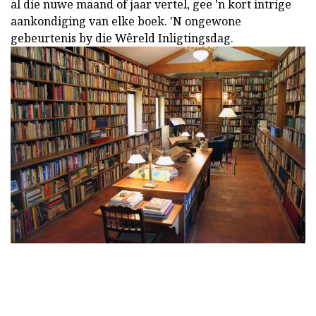
al die nuwe maand of jaar vertel, gee 'n kort intrige
aankondiging van elke boek. 'N ongewone
gebeurtenis by die Wêreld Inligtingsdag.