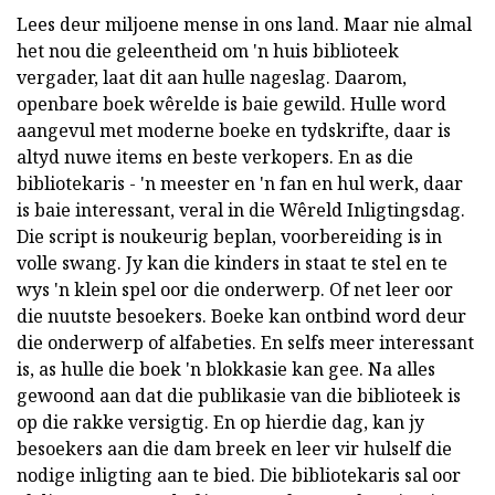
Lees deur miljoene mense in ons land. Maar nie almal
het nou die geleentheid om 'n huis biblioteek
vergader, laat dit aan hulle nageslag. Daarom,
openbare boek wêrelde is baie gewild. Hulle word
aangevul met moderne boeke en tydskrifte, daar is
altyd nuwe items en beste verkopers. En as die
bibliotekaris - 'n meester en 'n fan en hul werk, daar
is baie interessant, veral in die Wêreld Inligtingsdag.
Die script is noukeurig beplan, voorbereiding is in
volle swang. Jy kan die kinders in staat te stel en te
wys 'n klein spel oor die onderwerp. Of net leer oor
die nuutste besoekers. Boeke kan ontbind word deur
die onderwerp of alfabeties. En selfs meer interessant
is, as hulle die boek 'n blokkasie kan gee. Na alles
gewoond aan dat die publikasie van die biblioteek is
op die rakke versigtig. En op hierdie dag, kan jy
besoekers aan die dam breek en leer vir hulself die
nodige inligting aan te bied. Die bibliotekaris sal oor