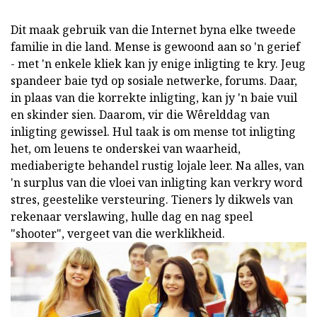
Dit maak gebruik van die Internet byna elke tweede
familie in die land. Mense is gewoond aan so 'n gerief
- met 'n enkele kliek kan jy enige inligting te kry. Jeug
spandeer baie tyd op sosiale netwerke, forums. Daar,
in plaas van die korrekte inligting, kan jy 'n baie vuil
en skinder sien. Daarom, vir die Wêrelddag van
inligting gewissel. Hul taak is om mense tot inligting
het, om leuens te onderskei van waarheid,
mediaberigte behandel rustig lojale leer. Na alles, van
'n surplus van die vloei van inligting kan verkry word
stres, geestelike versteuring. Tieners ly dikwels van
rekenaar verslawing, hulle dag en nag speel
"shooter", vergeet van die werklikheid.