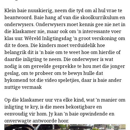
Klein baie nuuskierig, neem die tyd om al hul vrae te
beantwoord. Baie hang af van die skoolkurrikulum en
onderwysers. Onderwysers moet kennis gee nie net in
die klaskamer nie, maar ook om 'n interessante voer
klas uur. Wêreld Inligtingsdag 'n groot verskoning om
dit te doen. Die kinders moet verduidelik hoe
belangrik dit is 'n baie om te weet hoe om hierdie of
daardie inligting te neem. Die onderwyser is wat
nodig is om gereelde gesprekke te hou met die jonger
geslag, om te probeer om te bewys hulle dat
bykomend tot die video speletjies, daar is baie ander
nuttige vermaak
Op die klaskamer uur vra elke kind, wat 'n manier om
inligting te kry, is die mees bekostigbare en
eenvoudig vir hom. Jy kan 'n baie opwindende en
onverwagte antwoorde hoor.