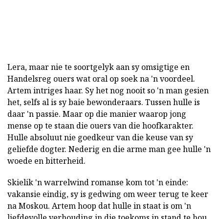
Lera, maar nie te soortgelyk aan sy omsigtige en
Handelsreg ouers wat oral op soek na 'n voordeel.
Artem intriges haar. Sy het nog nooit so 'n man gesien
het, selfs al is sy baie bewonderaars. Tussen hulle is
daar 'n passie. Maar op die manier waarop jong
mense op te staan die ouers van die hoofkarakter.
Hulle absoluut nie goedkeur van die keuse van sy
geliefde dogter. Nederig en die arme man gee hulle 'n
woede en bitterheid.
Skielik 'n warrelwind romanse kom tot 'n einde:
vakansie eindig, sy is gedwing om weer terug te keer
na Moskou. Artem hoop dat hulle in staat is om 'n
liefdevolle verhouding in die toekoms in stand te hou