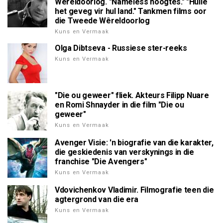
Wêreldoorlog. "Nameless hoogtes." "Hulle
het geveg vir hul land." Tankmen films oor
die Tweede Wêreldoorlog
Kuns en Vermaak
Olga Dibtseva - Russiese ster-reeks
Kuns en Vermaak
"Die ou geweer" fliek. Akteurs Filipp Nuare
en Romi Shnayder in die film "Die ou
geweer"
Kuns en Vermaak
Avenger Visie: 'n biografie van die karakter,
die geskiedenis van verskynings in die
franchise "Die Avengers"
Kuns en Vermaak
Vdovichenkov Vladimir. Filmografie teen die
agtergrond van die era
Kuns en Vermaak