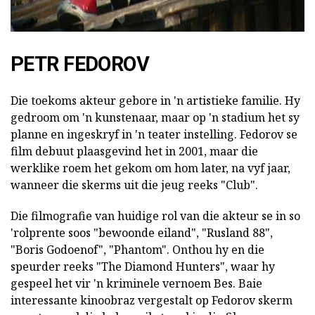
PETR FEDOROV
Die toekoms akteur gebore in 'n artistieke familie. Hy
gedroom om 'n kunstenaar, maar op 'n stadium het sy
planne en ingeskryf in 'n teater instelling. Fedorov se
film debuut plaasgevind het in 2001, maar die
werklike roem het gekom om hom later, na vyf jaar,
wanneer die skerms uit die jeug reeks "Club".
Die filmografie van huidige rol van die akteur se in so
'rolprente soos "bewoonde eiland", "Rusland 88",
"Boris Godoenof", "Phantom". Onthou hy en die
speurder reeks "The Diamond Hunters", waar hy
gespeel het vir 'n kriminele vernoem Bes. Baie
interessante kinoobraz vergestalt op Fedorov skerm