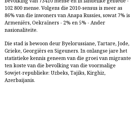
bevolking van 73410 mense en in landelike gebiede -
102 800 mense. Volgens die 2010-sensus is meer as
86% van die inwoners van Anapa Russies, sowat 7% is
Armeniërs, Oekraïners - 2% en 5% - Ander
nasionaliteite.
Die stad is bewoon deur Byelorussiane, Tartare, Jode,
Grieke, Georgiërs en Sigeuners. In onlangse jare het
statistieke kennis geneem van die groei van migrante
ten koste van die bevolking van die voormalige
Sowjet-republieke: Uzbeks, Tajiks, Kirghiz,
Azerbaijanis.