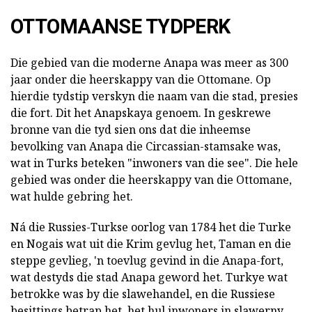
OTTOMAANSE TYDPERK
Die gebied van die moderne Anapa was meer as 300
jaar onder die heerskappy van die Ottomane. Op
hierdie tydstip verskyn die naam van die stad, presies
die fort. Dit het Anapskaya genoem. In geskrewe
bronne van die tyd sien ons dat die inheemse
bevolking van Anapa die Circassian-stamsake was,
wat in Turks beteken "inwoners van die see". Die hele
gebied was onder die heerskappy van die Ottomane,
wat hulde gebring het.
Ná die Russies-Turkse oorlog van 1784 het die Turke
en Nogais wat uit die Krim gevlug het, Taman en die
steppe gevlieg, 'n toevlug gevind in die Anapa-fort,
wat destyds die stad Anapa geword het. Turkye wat
betrokke was by die slawehandel, en die Russiese
besittings betrap het, het hul inwoners in slawerny