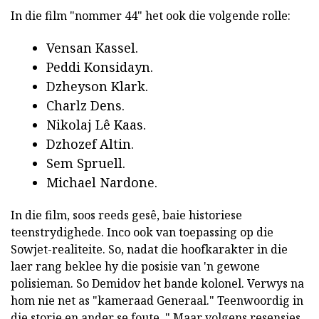
In die film "nommer 44" het ook die volgende rolle:
Vensan Kassel.
Peddi Konsidayn.
Dzheyson Klark.
Charlz Dens.
Nikolaj Lê Kaas.
Dzhozef Altin.
Sem Spruell.
Michael Nardone.
In die film, soos reeds gesê, baie historiese
teenstrydighede. Inco ook van toepassing op die
Sowjet-realiteite. So, nadat die hoofkarakter in die
laer rang beklee hy die posisie van 'n gewone
polisieman. So Demidov het bande kolonel. Verwys na
hom nie net as "kameraad Generaal." Teenwoordig in
die storie en ander se foute. " Maar volgens resensies,