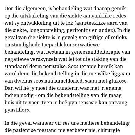
Oor die algemeen, is behandeling wat daarop gemik
op die uitskakeling van die siekte aanvanklike redes
wat sy ontwikkeling uit te lok (aansteeklike aard van
die siekte, longontsteking, peritonitis en ander.). In die
geval van die siekte is 'n gevolg van giftige of refleks
omstandighede toepaslik konserwatiewe
behandeling, wat bestaan in geneesmiddelterapie van
negatiewe verskynsels wat lei tot die staking van die
standaard derm peristalse. Soos terapie bereik kan
word deur die bekendstelling in die menslike liggaam
van dwelms soos natriumchloried, saam met glukose.
Dan wil hê jy moet die dunderm was met 'n enema,
indien nodig - om die bekendstelling van die maag
buis uit te voer. Teen 'n hoë pyn sensasie kan ontvang
pynstillers.
In die geval wanneer vir ses ure mediese behandeling
die pasiënt se toestand nie verbeter nie, chirurgie