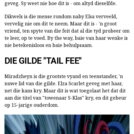
geveg. Sy weet nie hoe dit is - om altyd dieselfde.
Dikwels is die mense rondom naby Elsa verveeld,
vervelig nie om dit te neem. Maar dit is - 'n groot
vriend, ten spyte van die feit dat al die tyd probeer om
te leer, op te voed. By the way, baie van haar wenke is
nie betekenisloos en baie behulpsaam.
DIE GILDE "TAIL FEE"
Miradzheyn is die grootste vyand en teenstander, 'n
nuwe lid van die gilde. Elza Scarlet geveg met haar,
net die kans kry. Maar dit is wat toegelaat het dat dit
aan die titel van "towenaar S-Klas" kry, en dit gebeur
op 15-jarige ouderdom.