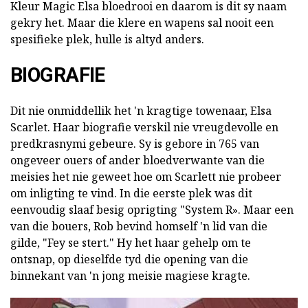
Kleur Magic Elsa bloedrooi en daarom is dit sy naam
gekry het. Maar die klere en wapens sal nooit een
spesifieke plek, hulle is altyd anders.
BIOGRAFIE
Dit nie onmiddellik het 'n kragtige towenaar, Elsa
Scarlet. Haar biografie verskil nie vreugdevolle en
predkrasnymi gebeure. Sy is gebore in 765 van
ongeveer ouers of ander bloedverwante van die
meisies het nie geweet hoe om Scarlett nie probeer
om inligting te vind. In die eerste plek was dit
eenvoudig slaaf besig oprigting "System R». Maar een
van die bouers, Rob bevind homself 'n lid van die
gilde, "Fey se stert." Hy het haar gehelp om te
ontsnap, op dieselfde tyd die opening van die
binnekant van 'n jong meisie magiese kragte.