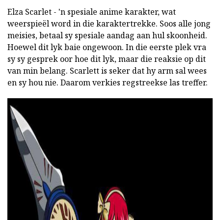
Elza Scarlet - 'n spesiale anime karakter, wat
weerspieël word in die karaktertrekke. Soos alle jong
meisies, betaal sy spesiale aandag aan hul skoonheid.
Hoewel dit lyk baie ongewoon. In die eerste plek vra
sy sy gesprek oor hoe dit lyk, maar die reaksie op dit
van min belang. Scarlett is seker dat hy arm sal wees
en sy hou nie. Daarom verkies regstreekse las treffer.