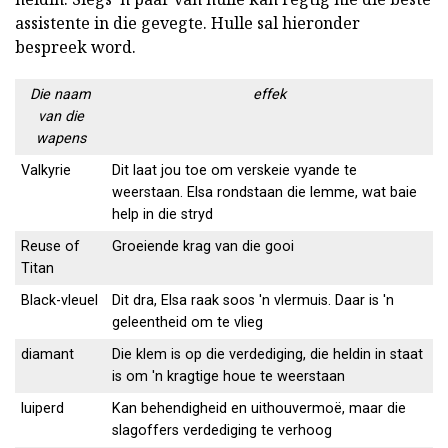
assistente in die gevegte. Hulle sal hieronder
bespreek word.
Die naam
effek
van die
wapens
Valkyrie
Dit laat jou toe om verskeie vyande te
weerstaan. Elsa rondstaan die lemme, wat baie
help in die stryd
Reuse of
Groeiende krag van die gooi
Titan
Black-vleuel
Dit dra, Elsa raak soos 'n vlermuis. Daar is 'n
geleentheid om te vlieg
diamant
Die klem is op die verdediging, die heldin in staat
is om 'n kragtige houe te weerstaan
luiperd
Kan behendigheid en uithouvermoë, maar die
slagoffers verdediging te verhoog