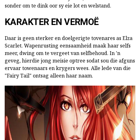
sonder om te dink oor sy eie lot en welstand.
KARAKTER EN VERMOË
Daar is geen sterker en doelgerigte tovenares as Elza
Scarlet. Wapenrusting eensaamheid maak haar selfs
meer, dwing om te vergeet van selfbehoud. In 'n
geveg, hierdie jong meisie optree sodat sou die afguns
ervaar towenaars en krygers wees. Alle lede van die
"Fairy Tail" ontsag alleen haar naam.