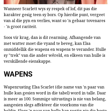
Wanneer Scarlett wys sy respek of lof, dit pas die
karakter gesig teen sy bors. Op hierdie punt, vergeet
van al die pyn en verlies, want so 'n gebaar tovenares
- 'n groot rariteit.
Soos vir krag, dan is dit rearming. Afhangende van
met watter moet die vyand te beveg, kan Elsa
onmiddellik die wapens en wapens te verander. Hulle
sy "trek" van die ander wêreld, en elkeen van hulle is
verskillende eienskappe.
WAPENS
Wapenrusting Elsa Scarlet (die name van 'n paar van
hulle kan gesien word in die tabel) word in talle. Daar
is meer as 100. Sommige uitrustings is nie van belang,
aangesien slegs affekteer die voorkoms van die
heldin. Slegs 'n paar van hulle kan regtig nie die beste