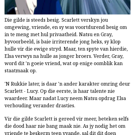
Die gilde is steeds besig. Scarlett verskyn jou
omgewing, vriende, en sy was voortdurend besig om
in te meng met hul privaatheid. Natsu en Gray,
byvoorbeeld, is baie irriterende jong heks, sy klop
hulle vir die ewige stryd. Maar, ten spyte van hierdie,
Elsa verwys na hulle as jonger broers. Verder, Gray,
word dit 'n goeie vriend, wat op enige oomblik kan
staatmaak op.
'N Rukkie later, is daar 'n ander karakter omring deur
Scarlett - Lucy. Op die eerste, is haar talente nie
waardeer. Maar nadat Lucy neem Natsu opdrag Elsa
verhouding verander drasties.
Vir die gilde Scarlett is gereed vir meer, beteken selfs
die dood haar nie bang maak nie. As jy nodig het om
vriende te beskerm teen vyande, sal dit dit doen