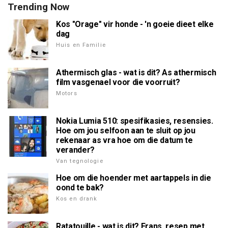
Trending Now
Kos "Orage" vir honde - 'n goeie dieet elke
dag
Huis en Familie
Athermisch glas - wat is dit? As athermisch
film vasgenael voor die voorruit?
Motors
Nokia Lumia 510: spesifikasies, resensies.
Hoe om jou selfoon aan te sluit op jou
rekenaar as vra hoe om die datum te
verander?
Van tegnologie
Hoe om die hoender met aartappels in die
oond te bak?
Kos en drank
Ratatouille - wat is dit? Frans, resep met