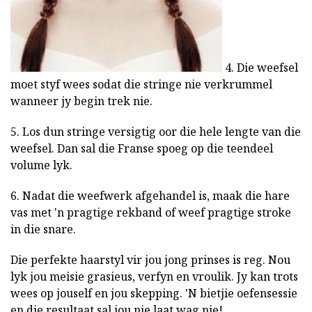
4. Die weefsel
moet styf wees sodat die stringe nie verkrummel
wanneer jy begin trek nie.
5. Los dun stringe versigtig oor die hele lengte van die
weefsel. Dan sal die Franse spoeg op die teendeel
volume lyk.
6. Nadat die weefwerk afgehandel is, maak die hare
vas met 'n pragtige rekband of weef pragtige stroke
in die snare.
Die perfekte haarstyl vir jou jong prinses is reg. Nou
lyk jou meisie grasieus, verfyn en vroulik. Jy kan trots
wees op jouself en jou skepping. 'N bietjie oefensessie
en die resultaat sal jou nie laat wag nie!