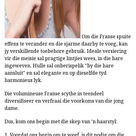
Om die Franse spuite
effens te verander en die sjarme daarby te voeg, kan
jy verskillende toebehore gebruik. Ideale versiering
vir die meisie sal pragtige lintjies wees, in die hare
ingeweven. Hulle sal onberispelik "by die hare
aansluit" en sal elegante en op dieselfde tyd
harmonieus lyk.
Die volumineuse Franse scythe in teendeel
diversifiseer en verfraai die voorkoms van die jong
dame.
Dus, kom ons begin met die skep van 'n haarstyl:
1. Voordat ons begin om te weef, is dit nodig om die