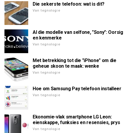
Die sekerste telefoon: wat is dit?
Van tegnologie
Al die modelle van selfone, "Sony": Oorsig
en kenmerke
Van tegnologie
Met betrekking tot die "iPhone" om die
geheue skoon te maak: wenke
Van tegnologie
Hoe om Samsung Pay telefoon installeer
Van tegnologie
Ekonomie-vlak smartphone LG Leon:
eienskappe, funksies en resensies, prys
Van tegnologie