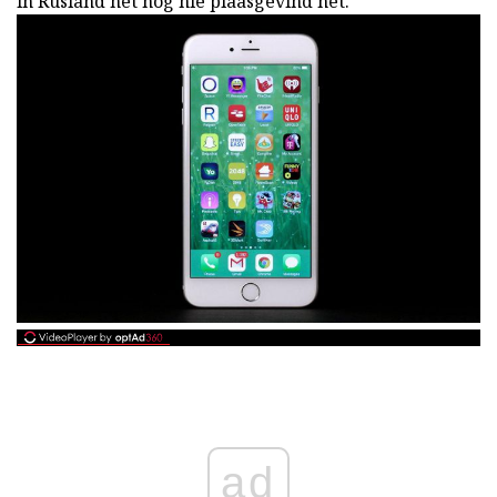
in Rusland het nog nie plaasgevind het.
ad