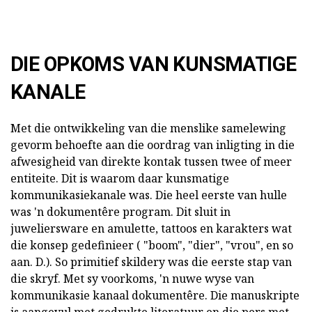
DIE OPKOMS VAN KUNSMATIGE
KANALE
Met die ontwikkeling van die menslike samelewing
gevorm behoefte aan die oordrag van inligting in die
afwesigheid van direkte kontak tussen twee of meer
entiteite. Dit is waarom daar kunsmatige
kommunikasiekanale was. Die heel eerste van hulle
was 'n dokumentêre program. Dit sluit in
juweliersware en amulette, tattoos en karakters wat
die konsep gedefinieer ( "boom", "dier", "vrou", en so
aan. D.). So primitief skildery was die eerste stap van
die skryf. Met sy voorkoms, 'n nuwe wyse van
kommunikasie kanaal dokumentêre. Die manuskripte
is aangevul met gedrukte literatuur en die pers met