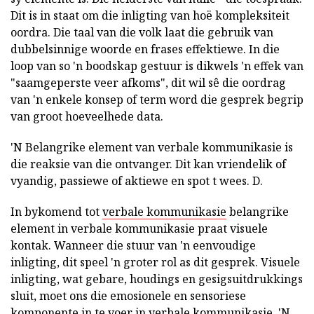
Dit is in staat om die inligting van hoë kompleksiteit
oordra. Die taal van die volk laat die gebruik van
dubbelsinnige woorde en frases effektiewe. In die
loop van so 'n boodskap gestuur is dikwels 'n effek van
"saamgeperste veer afkoms", dit wil sê die oordrag
van 'n enkele konsep of term word die gesprek begrip
van groot hoeveelhede data.
'N Belangrike element van verbale kommunikasie is
die reaksie van die ontvanger. Dit kan vriendelik of
vyandig, passiewe of aktiewe en spot t wees. D.
In bykomend tot
verbale kommunikasie
belangrike
element in verbale kommunikasie praat visuele
kontak. Wanneer die stuur van 'n eenvoudige
inligting, dit speel 'n groter rol as dit gesprek. Visuele
inligting, wat gebare, houdings en gesigsuitdrukkings
sluit, moet ons die emosionele en sensoriese
komponente in te voer in verbale kommunikasie. 'N