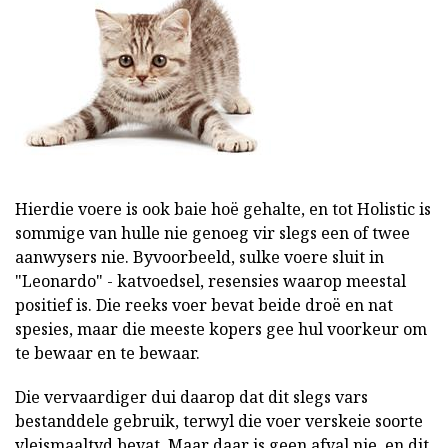
Hierdie voere is ook baie hoë gehalte, en tot Holistic is
sommige van hulle nie genoeg vir slegs een of twee
aanwysers nie. Byvoorbeeld, sulke voere sluit in
"Leonardo" - katvoedsel, resensies waarop meestal
positief is. Die reeks voer bevat beide droë en nat
spesies, maar die meeste kopers gee hul voorkeur om
te bewaar en te bewaar.
Die vervaardiger dui daarop dat dit slegs vars
bestanddele gebruik, terwyl die voer verskeie soorte
vleismaaltyd bevat. Maar daar is geen afval nie, en dit