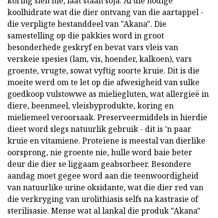
koring sien nie, laat staan soja. Al die nodige
koolhidrate wat die dier ontvang van die aartappel -
die verpligte bestanddeel van "Akana". Die
samestelling op die pakkies word in groot
besonderhede geskryf en bevat vars vleis van
verskeie spesies (lam, vis, hoender, kalkoen), vars
groente, vrugte, sowat vyftig soorte kruie. Dit is die
moeite werd om te let op die afwesigheid van sulke
goedkoop vulstowwe as mieliegluten, wat allergieë in
diere, beenmeel, vleisbyprodukte, koring en
mieliemeel veroorsaak. Preserveermiddels in hierdie
dieet word slegs natuurlik gebruik - dit is 'n paar
kruie en vitamiene. Proteïene is meestal van dierlike
oorsprong, nie groente nie, hulle word baie beter
deur die dier se liggaam geabsorbeer. Besondere
aandag moet gegee word aan die teenwoordigheid
van natuurlike urine oksidante, wat die dier red van
die verkryging van urolithiasis selfs na kastrasie of
sterilisasie. Mense wat al lankal die produk "Akana"