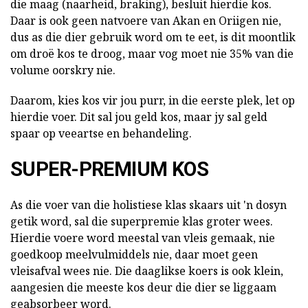
die maag (naarheid, braking), besluit hierdie kos.
Daar is ook geen natvoere van Akan en Oriigen nie,
dus as die dier gebruik word om te eet, is dit moontlik
om droë kos te droog, maar vog moet nie 35% van die
volume oorskry nie.
Daarom, kies kos vir jou purr, in die eerste plek, let op
hierdie voer. Dit sal jou geld kos, maar jy sal geld
spaar op veeartse en behandeling.
SUPER-PREMIUM KOS
As die voer van die holistiese klas skaars uit 'n dosyn
getik word, sal die superpremie klas groter wees.
Hierdie voere word meestal van vleis gemaak, nie
goedkoop meelvulmiddels nie, daar moet geen
vleisafval wees nie. Die daaglikse koers is ook klein,
aangesien die meeste kos deur die dier se liggaam
geabsorbeer word.