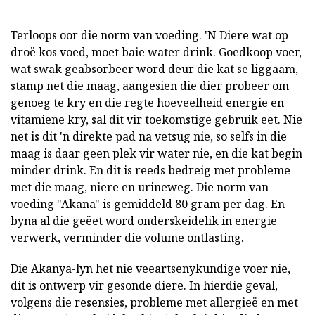
Terloops oor die norm van voeding. 'N Diere wat op
droë kos voed, moet baie water drink. Goedkoop voer,
wat swak geabsorbeer word deur die kat se liggaam,
stamp net die maag, aangesien die dier probeer om
genoeg te kry en die regte hoeveelheid energie en
vitamiene kry, sal dit vir toekomstige gebruik eet. Nie
net is dit 'n direkte pad na vetsug nie, so selfs in die
maag is daar geen plek vir water nie, en die kat begin
minder drink. En dit is reeds bedreig met probleme
met die maag, niere en urineweg. Die norm van
voeding "Akana" is gemiddeld 80 gram per dag. En
byna al die geëet word onderskeidelik in energie
verwerk, verminder die volume ontlasting.
Die Akanya-lyn het nie veeartsenykundige voer nie,
dit is ontwerp vir gesonde diere. In hierdie geval,
volgens die resensies, probleme met allergieë en met