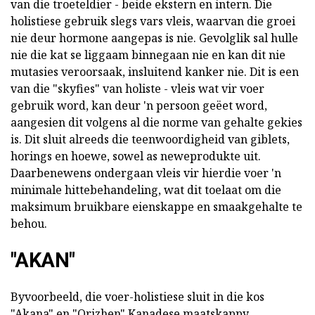
van die troeteldier - beide ekstern en intern. Die
holistiese gebruik slegs vars vleis, waarvan die groei
nie deur hormone aangepas is nie. Gevolglik sal hulle
nie die kat se liggaam binnegaan nie en kan dit nie
mutasies veroorsaak, insluitend kanker nie. Dit is een
van die "skyfies" van holiste - vleis wat vir voer
gebruik word, kan deur 'n persoon geëet word,
aangesien dit volgens al die norme van gehalte gekies
is. Dit sluit alreeds die teenwoordigheid van giblets,
horings en hoewe, sowel as neweprodukte uit.
Daarbenewens ondergaan vleis vir hierdie voer 'n
minimale hittebehandeling, wat dit toelaat om die
maksimum bruikbare eienskappe en smaakgehalte te
behou.
"AKAN"
Byvoorbeeld, die voer-holistiese sluit in die kos
"Akana" en "Orizhen" Kanadese maatskappy