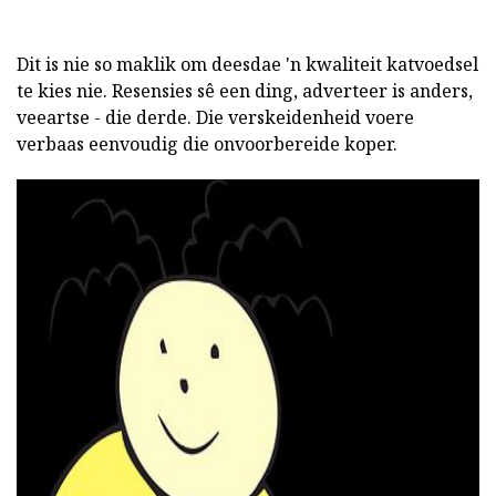
Dit is nie so maklik om deesdae 'n kwaliteit katvoedsel
te kies nie. Resensies sê een ding, adverteer is anders,
veeartse - die derde. Die verskeidenheid voere
verbaas eenvoudig die onvoorbereide koper.