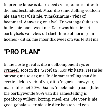
In premie kosse is daar steeds vleis, soms is dit selfs -
die hoofbestanddeel. Maar die samestelling voldoen
nie aan vars vleis nie, 'n maksimum - vleis of
beenmeel. Aanwesig en afval. En wat ingesluit is in
hulle - niemand weet nie. Daar was hierdie net
oorblyfsels van vleis uit slachthuise of horings en
hoefies - dit sal nie moontlik wees om vas te stel nie.
"PRO PLAN"
In die beste geval is die meelkomponent rys en
rysmeel,
soos in die "ProPlan". Kos vir katte, resensies
ontvang nie so erg nie. In die samestelling van die
eerste plek is vleis of vis, dit is 'n goeie aanwyser,
maar dit is net 20%. Daar is 'n bekende graan gluten.
Die oorblywende 80% van die samestelling is
goedkoop vullers, koring, meel, ens. Die voer is nie
goed gebalanseer nie, die dier kan te veel een