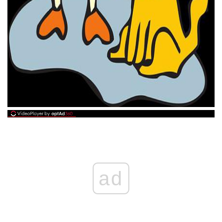
ad
ad