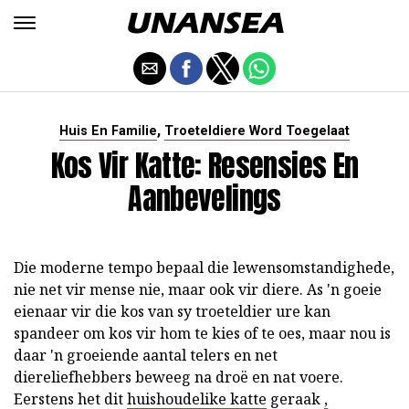
,
Huis En Familie
Troeteldiere Word Toegelaat
Kos Vir Katte: Resensies En
Aanbevelings
Die moderne tempo bepaal die lewensomstandighede,
nie net vir mense nie, maar ook vir diere. As 'n goeie
eienaar vir die kos van sy troeteldier ure kan
spandeer om kos vir hom te kies of te oes, maar nou is
daar 'n groeiende aantal telers en net
diereliefhebbers beweeg na droë en nat voere.
Eerstens het dit
huishoudelike katte
geraak
,