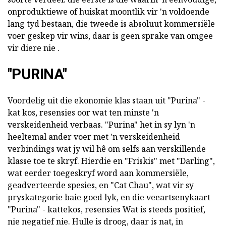
onproduktiewe of huiskat moontlik vir 'n voldoende
lang tyd bestaan, die tweede is absoluut kommersiële
voer geskep vir wins, daar is geen sprake van omgee
vir diere nie .
"PURINA"
Voordelig uit die ekonomie klas staan uit "Purina" -
kat kos, resensies oor wat ten minste 'n
verskeidenheid verbaas. "Purina" het in sy lyn 'n
heeltemal ander voer met 'n verskeidenheid
verbindings wat jy wil hê om selfs aan verskillende
klasse toe te skryf. Hierdie en "Friskis" met "Darling",
wat eerder toegeskryf word aan kommersiële,
geadverteerde spesies, en "Cat Chau", wat vir sy
pryskategorie baie goed lyk, en die veeartsenykaart
"Purina" - kattekos, resensies Wat is steeds positief,
nie negatief nie. Hulle is droog, daar is nat, in