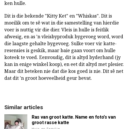
ken hulle.
Dit is die bekende "Kitty Ket" en "Whiskas". Dit is
moeilik om te sê wat in die samestelling van hierdie
voer is nuttig vir die dier. Vleis in hulle is feitlik
afwesig, en as 'n vleisbyproduk bygevoeg word, word
die laagste gehalte bygevoeg. Sulke voer vir katte-
resensies is geskik, maar baie gaan voort om hulle
koteek te voed. Eenvoudig, dit is altyd byderhand (jy
kan in enige winkel koop), en eet dit altyd met plesier.
Maar dit beteken nie dat die kos goed is nie. Dit sê net
dat dit 'n groot hoeveelheid geur bevat.
Similar articles
Ras van groot katte. Name en foto's van
groot rasse katte
Huis en Familie