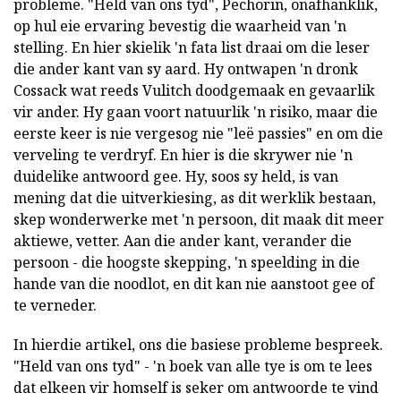
probleme. "Held van ons tyd", Pechorin, onafhanklik,
op hul eie ervaring bevestig die waarheid van 'n
stelling. En hier skielik 'n fata list draai om die leser
die ander kant van sy aard. Hy ontwapen 'n dronk
Cossack wat reeds Vulitch doodgemaak en gevaarlik
vir ander. Hy gaan voort natuurlik 'n risiko, maar die
eerste keer is nie vergesog nie "leë passies" en om die
verveling te verdryf. En hier is die skrywer nie 'n
duidelike antwoord gee. Hy, soos sy held, is van
mening dat die uitverkiesing, as dit werklik bestaan,
skep wonderwerke met 'n persoon, dit maak dit meer
aktiewe, vetter. Aan die ander kant, verander die
persoon - die hoogste skepping, 'n speelding in die
hande van die noodlot, en dit kan nie aanstoot gee of
te verneder.
In hierdie artikel, ons die basiese probleme bespreek.
"Held van ons tyd" - 'n boek van alle tye is om te lees
dat elkeen vir homself is seker om antwoorde te vind