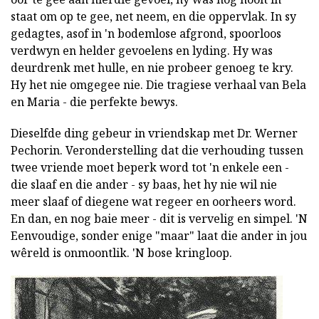
staat om op te gee, net neem, en die oppervlak. In sy
gedagtes, asof in 'n bodemlose afgrond, spoorloos
verdwyn en helder gevoelens en lyding. Hy was
deurdrenk met hulle, en nie probeer genoeg te kry.
Hy het nie omgegee nie. Die tragiese verhaal van Bela
en Maria - die perfekte bewys.
Dieselfde ding gebeur in vriendskap met Dr. Werner
Pechorin. Veronderstelling dat die verhouding tussen
twee vriende moet beperk word tot 'n enkele een -
die slaaf en die ander - sy baas, het hy nie wil nie
meer slaaf of diegene wat regeer en oorheers word.
En dan, en nog baie meer - dit is vervelig en simpel. 'N
Eenvoudige, sonder enige "maar" laat die ander in jou
wêreld is onmoontlik. 'N bose kringloop.