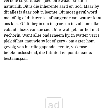
verbete stryd tussen goed en kwaad. En dit is
natuurlik. Dit is die inherente aard en God. Maar by
dit alles is daar ook 'n leemte. Dit moet gevul word
met óf lig of duisternis - afhangende van watter kant
ons kies. Of dit begin om te groei en te vul hom elke
vakante hoek van die siel. Dit is wat gebeur het met
Pechorin. Want alles onderneem hy, in watter verre
plek óf het, met wie sy lot of gery - om agter hom
gevolg van hierdie gapende leemte, viskeuse
betekenisloosheid, die futiliteit en pointlessness
bestaansjaar.
ad