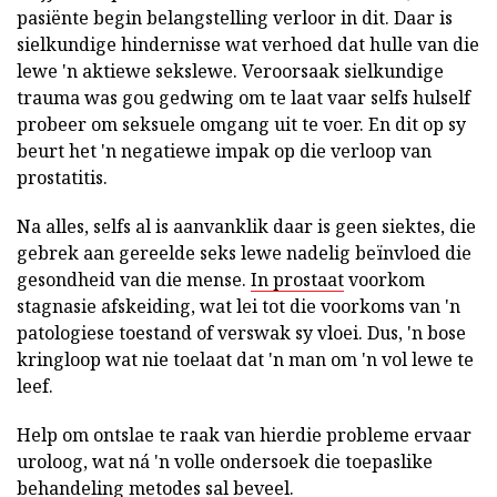
pasiënte begin belangstelling verloor in dit. Daar is
sielkundige hindernisse wat verhoed dat hulle van die
lewe 'n aktiewe sekslewe. Veroorsaak sielkundige
trauma was gou gedwing om te laat vaar selfs hulself
probeer om seksuele omgang uit te voer. En dit op sy
beurt het 'n negatiewe impak op die verloop van
prostatitis.
Na alles, selfs al is aanvanklik daar is geen siektes, die
gebrek aan gereelde seks lewe nadelig beïnvloed die
gesondheid van die mense.
In prostaat
voorkom
stagnasie afskeiding, wat lei tot die voorkoms van 'n
patologiese toestand of verswak sy vloei. Dus, 'n bose
kringloop wat nie toelaat dat 'n man om 'n vol lewe te
leef.
Help om ontslae te raak van hierdie probleme ervaar
uroloog, wat ná 'n volle ondersoek die toepaslike
behandeling metodes sal beveel.