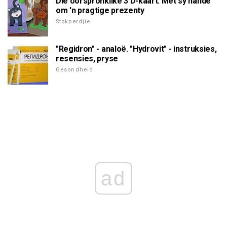
Die oorspronklike 3 D-kaart. Met sy hande
om 'n pragtige prezenty
Stokperdjie
"Regidron" - analoë. "Hydrovit" - instruksies,
resensies, pryse
Gesondheid
ad