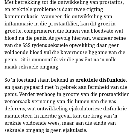
Met betrekking tot die ontwikkeling van prostatitis,
en erektiele probleme is daar twee-rigting
kommunikasie. Wanneer die ontwikkeling van
inflammasie in die prostaatklier, kan dit groei in
grootte, comprimeren die lumen van bloedvate wat
bloed na die penis. As gevolg hiervan, wanneer seine
van die SSS tydens seksuele opwekking daar geen
voldoende bloed vul die kaverneuse liggame van die
penis. Dit is onmoontlik vir die pasiënt na 'n volle
maak
seksuele omgang.
So 'n toestand staan bekend as
erektiele disfunksie,
en gaan gepaard met 'n gebrek aan fermheid van die
penis. Verder verhoog in grootte van die prostaatklier
veroorsaak vernouing van die lumen van die vas
deferens, wat ontwikkeling ejakulatoriese disfunksie
manifesteer. In hierdie geval, kan die krag van 'n
ereksie voldoende wees, maar aan die einde van
seksuele omgang is geen ejakulasie.