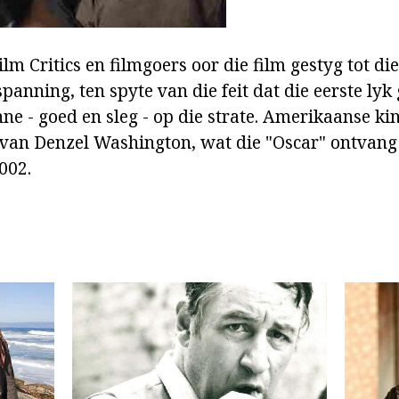
lm Critics en filmgoers oor die film gestyg tot die
spanning, ten spyte van die feit dat die eerste ly
ne - goed en sleg - op die strate. Amerikaanse k
k van Denzel Washington, wat die "Oscar" ontvang 
002.