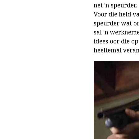
net 'n speurder.
Voor die held v
speurder wat on
sal 'n werkneme
idees oor die o
heeltemal verand