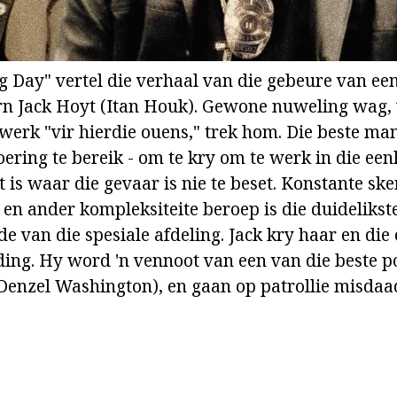
 Day" vertel die verhaal van die gebeure van een
ern Jack Hoyt (Itan Houk). Gewone nuweling wag, w
erk "vir hierdie ouens," trek hom. Die beste ma
ering te bereik - om te kry om te werk in die een
 is waar die gevaar is nie te beset. Konstante sk
en ander kompleksiteite beroep is die duidelikste
e van die spesiale afdeling. Jack kry haar en die
ding. Hy word 'n vennoot van een van die beste po
Denzel Washington), en gaan op patrollie misda