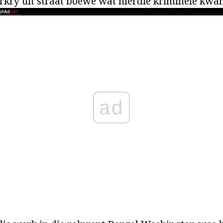
erkry uit straat boewe wat hierdie kriminele kwar
ad