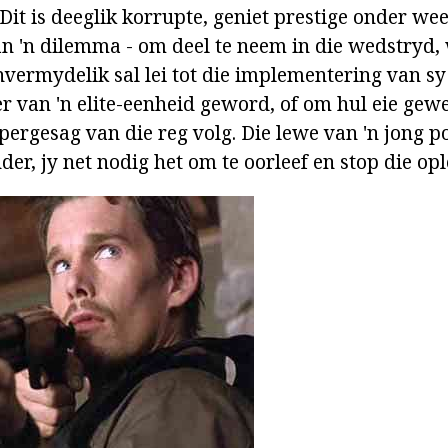
 Dit is deeglik korrupte, geniet prestige onder we
an 'n dilemma - om deel te neem in die wedstryd, 
vermydelik sal lei tot die implementering van sy
r van 'n elite-eenheid geword, of om hul eie gewe
ppergesag van die reg volg. Die lewe van 'n jong p
er, jy net nodig het om te oorleef en stop die opl