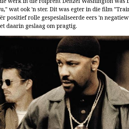
 die werk in die rolprent Denzel Washington was 
u," wat ook 'n ster. Dit was egter in die film "Tra
r positief rolle gespesialiseerde eers 'n negatie
het daarin geslaag om pragtig.