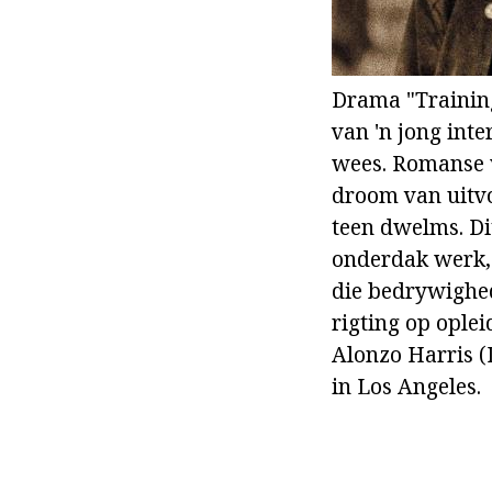
Drama "Training
van 'n jong int
wees. Romanse w
droom van uitvo
teen dwelms. Dit
onderdak werk, 
die bedrywighed
rigting op oplei
Alonzo Harris (
in Los Angeles.