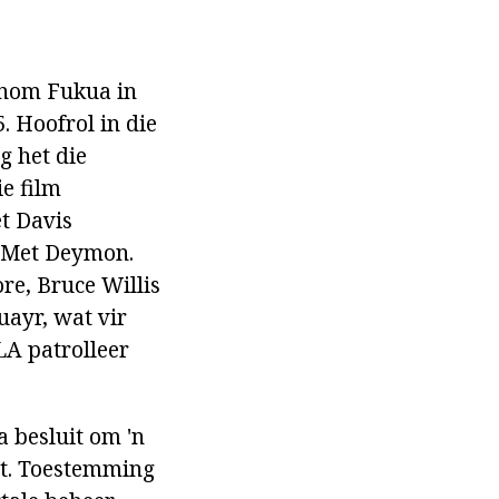
anom Fukua in
. Hoofrol in die
g het die
e film
et Davis
n Met Deymon.
e, Bruce Willis
uayr, wat vir
A patrolleer
 besluit om 'n
iet. Toestemming