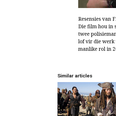
Resensies van Fi
Die film hou in 
twee polisieman
lof vir die wer
manlike rol in 2
Similar articles