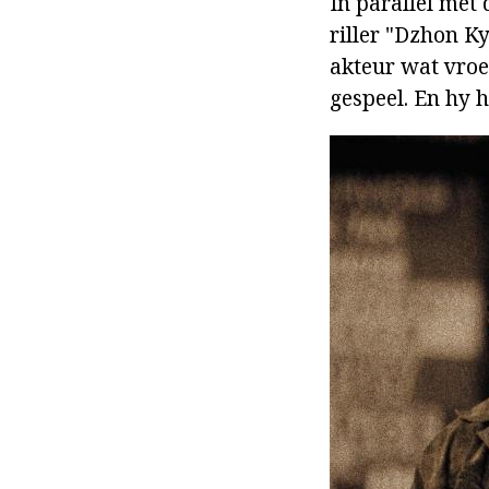
In parallel met
riller "Dzhon Ky
akteur wat vroeë
gespeel. En hy 