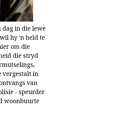
 dag in die lewe
il hy 'n held te
nier om die
heid die stryd
ermutselings,
 vergestalt in
 ontvangs van
lisie - speurder
ad woonbuurte