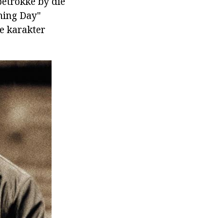
betrokke by die
ining Day"
we karakter