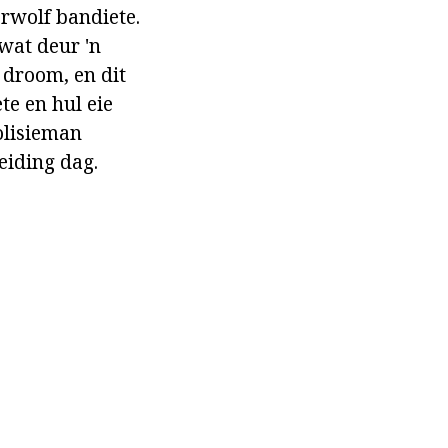
erwolf bandiete.
wat deur 'n
 droom, en dit
te en hul eie
olisieman
eiding dag.