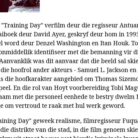
"Training Day" verfilm deur die regisseur Antu
aiboek deur David Ayer, geskryf deur hom in 1995
el word deur Denzel Washington en Itan Houk. To
onmiddellik identifiseer met die bemanning vir di
 Aanvanklik was dit aanvaar dat die beeld sal ski
ie hoofrol ander akteurs - Samuel L. Jackson e
s die hoofkarakter aangebied om Thomas Sizemor
speel. En die rol van Hoyt voorbereiding Tobi Mag
am met die personeel eenhede te bestry dwelm L
de om vertroud te raak met hul werk geword.
aining Day" geweek realisme, filmregisseur Fuqua
 die distrikte van die stad, in die film genoem sk