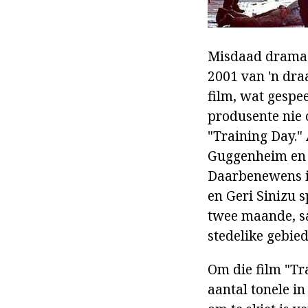
Misdaad drama 
2001 van 'n dra
film, wat gespe
produsente nie 
"Training Day."
Guggenheim en d
Daarbenewens i
en Geri Sinizu 
twee maande, sa
stedelike gebie
Om die film "Tr
aantal tonele in