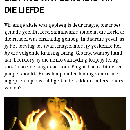
DIE LIEFDE
Vir enige aksie wat gepleeg is deur magie, ons moet
genade gee. Dit bied zamalivanie sonde in die kerk, as
die ritueel was onskuldig genoeg. In daardie geval, as
jy het toevlug tot swart magie, moet jy geskenke hel
by die volgende kruising bring. Glo my, waai sy hand
aan boerdery, jy die risiko van lyding loop: jy terug
soos 'n boemerang daad kom. En goed, al is dit net vir
jou persoonlik. En as lomp onder leiding van ritueel
ingeprent op onskuldige kinders, kleinkinders, ouers
van ou?