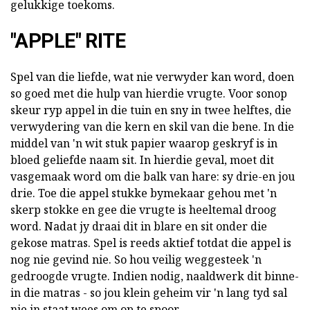
gelukkige toekoms.
"APPLE" RITE
Spel van die liefde, wat nie verwyder kan word, doen
so goed met die hulp van hierdie vrugte. Voor sonop
skeur ryp appel in die tuin en sny in twee helftes, die
verwydering van die kern en skil van die bene. In die
middel van 'n wit stuk papier waarop geskryf is in
bloed geliefde naam sit. In hierdie geval, moet dit
vasgemaak word om die balk van hare: sy drie-en jou
drie. Toe die appel stukke bymekaar gehou met 'n
skerp stokke en gee die vrugte is heeltemal droog
word. Nadat jy draai dit in blare en sit onder die
gekose matras. Spel is reeds aktief totdat die appel is
nog nie gevind nie. So hou veilig weggesteek 'n
gedroogde vrugte. Indien nodig, naaldwerk dit binne-
in die matras - so jou klein geheim vir 'n lang tyd sal
nie in staat wees om op te spoor.