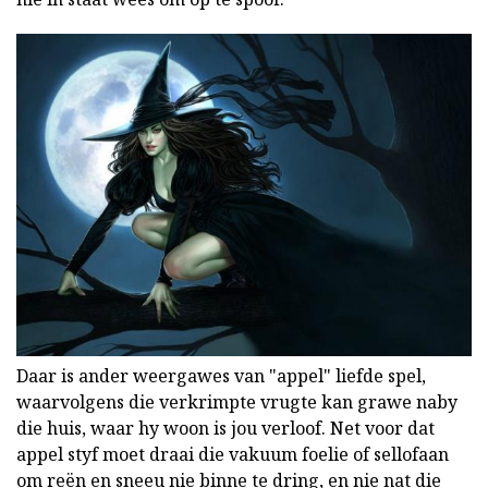
Daar is ander weergawes van "appel" liefde spel,
waarvolgens die verkrimpte vrugte kan grawe naby
die huis, waar hy woon is jou verloof. Net voor dat
appel styf moet draai die vakuum foelie of sellofaan
om reën en sneeu nie binne te dring, en nie nat die