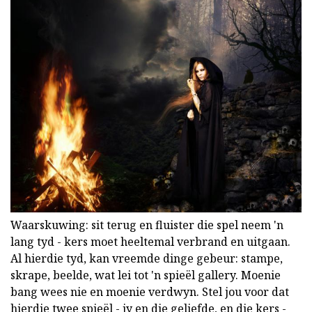
Waarskuwing: sit terug en fluister die spel neem 'n
lang tyd - kers moet heeltemal verbrand en uitgaan.
Al hierdie tyd, kan vreemde dinge gebeur: stampe,
skrape, beelde, wat lei tot 'n spieël gallery. Moenie
bang wees nie en moenie verdwyn. Stel jou voor dat
hierdie twee spieël - jy en die geliefde, en die kers -