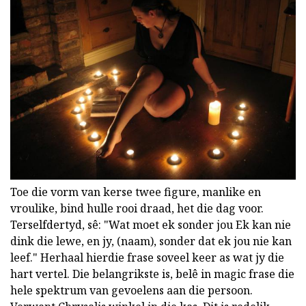
Toe die vorm van kerse twee figure, manlike en
vroulike, bind hulle rooi draad, het die dag voor.
Terselfdertyd, sê: "Wat moet ek sonder jou Ek kan nie
dink die lewe, en jy, (naam), sonder dat ek jou nie kan
leef." Herhaal hierdie frase soveel keer as wat jy die
hart vertel. Die belangrikste is, belê in magic frase die
hele spektrum van gevoelens aan die persoon.