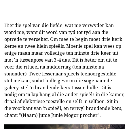
Hierdie spel van die liefde, wat nie verwyder kan
word nie, want dit word van tyd tot tyd aan die
optrede te verseker. Om mee te begin moet drie
kerk
kerse
en twee klein spieëls. Moenie spel kan wees op
enige maan maar volledige ten minste drie keer uit
met 'n tussenpose van 3-4 dae. Dit is beter om uit te
voer die ritueel na middernag (ten minste na
sononder). Twee lessenaar spieëls teenoorgestelde
stel mekaar, sodat hulle gevorm die sogenaamde
galery. stel 'n brandende kers tussen hulle. Dit is
nodig om 'n lap hang al die ander spieëls in die kamer,
draai af elektriese toestelle en selfs 'n selfoon. Sit in
die voorkant van 'n spieël, en terwyl brandende kers,
chant: "(Naam) Junie Junie Mogor procher".