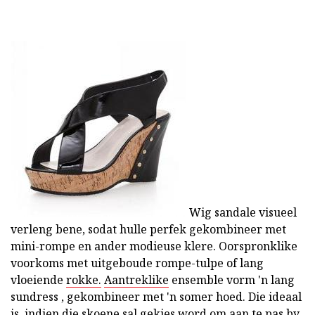
Wig sandale visueel
verleng bene, sodat hulle perfek gekombineer met
mini-rompe en ander modieuse klere. Oorspronklike
voorkoms met uitgeboude rompe-tulpe of lang
vloeiende
rokke.
Aantreklike
ensemble vorm 'n lang
sundress , gekombineer met 'n somer hoed. Die ideaal
is, indien die skoene sal gekies word om aan te pas by