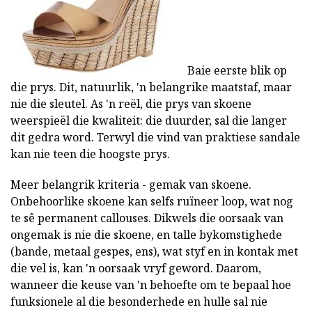
Baie eerste blik op
die prys. Dit, natuurlik, 'n belangrike maatstaf, maar
nie die sleutel. As 'n reël, die prys van skoene
weerspieël die kwaliteit: die duurder, sal die langer
dit gedra word. Terwyl die vind van praktiese sandale
kan nie teen die hoogste prys.
Meer belangrik kriteria - gemak van skoene.
Onbehoorlike skoene kan selfs ruïneer loop, wat nog
te sê permanent callouses. Dikwels die oorsaak van
ongemak is nie die skoene, en talle bykomstighede
(bande, metaal gespes, ens), wat styf en in kontak met
die vel is, kan 'n oorsaak vryf geword. Daarom,
wanneer die keuse van 'n behoefte om te bepaal hoe
funksionele al die besonderhede en hulle sal nie