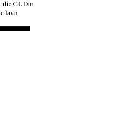
 die CR. Die
ie laan