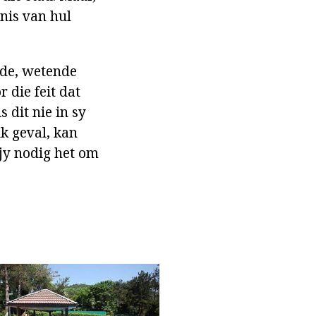
enis van hul
ede, wetende
 die feit dat
 dit nie in sy
lk geval, kan
jy nodig het om