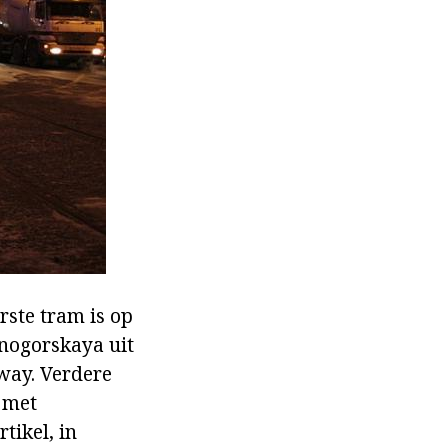
erste tram is op
nnogorskaya uit
way. Verdere
 met
tikel, in