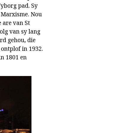
Vyborg pad. Sy
n Marxisme. Nou
e are van St
volg van sy lang
rd gehou, die
ontplof in 1932.
in 1801 en