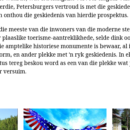
ierdie, Petersburgers vertroud is met die geskied
n onthou die geskiedenis van hierdie prospektus.
die meeste van die inwoners van die moderne st
plaaslike toerisme-aantreklikhede, selde dink oor
e amptelike historiese monumente is bewaar, al is
orm, en ander plekke met 'n ryk geskiedenis. In e
tus tereg beskou word as een van die plekke wat 
r versuim.