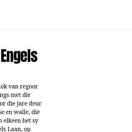
Engels
 lok van regoor
ings met die
or die jare deur
e en walle, die
n elkeen het sy
els Laan, op