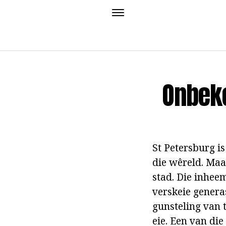
Onbek
St Petersburg i
die wêreld. Maa
stad. Die inhee
verskeie genera
gunsteling van t
eie. Een van di