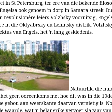
t in St Petersburg, ter ere van die bekende filos
 Engelsa ook genoem 'n dorp in Samara streek. Di
 revolusionêre leiers Volzhsky vooruitsig, Engels
ë in die Oktyabrsky en Leninsky distrik. Volzhsky
ktus van Engels, het 'n lang geskiedenis.
Natuurlik, die hu
het geen ooreenkoms met hoe dit was in die 19de
ue gebou aan weerskante daarvan vernietig is. No
le waarde, wat 'n belangrike vervoer slagaar van 