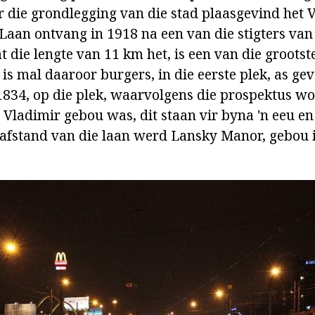
r die grondlegging van die stad plaasgevind het 
aan ontvang in 1918 na een van die stigters va
 die lengte van 11 km het, is een van die grootst
is mal daaroor burgers, in die eerste plek, as ge
 1834, op die plek, waarvolgens die prospektus wo
Vladimir gebou was, dit staan vir byna 'n eeu en 
n afstand van die laan werd Lansky Manor, gebou 