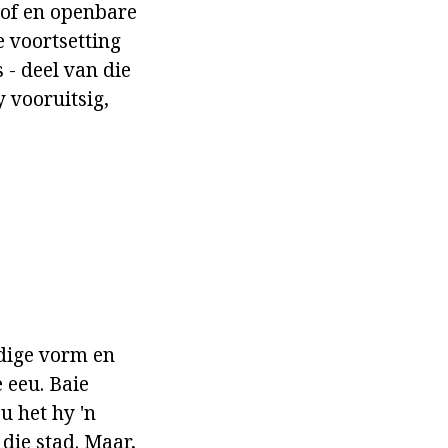
oof en openbare
e voortsetting
 - deel van die
 vooruitsig,
idige vorm en
 eeu. Baie
u het hy 'n
die stad. Maar,