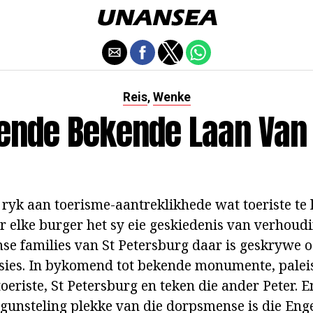
Reis
Wenke
,
ende Bekende Laan Van 
s ryk aan toerisme-aantreklikhede wat toeriste te
r elke burger het sy eie geskiedenis van verhoud
mse families van St Petersburg daar is geskrywe o
sies. In bykomend tot bekende monumente, paleis
oeriste, St Petersburg en teken die ander Peter. E
e gunsteling plekke van die dorpsmense is die Eng