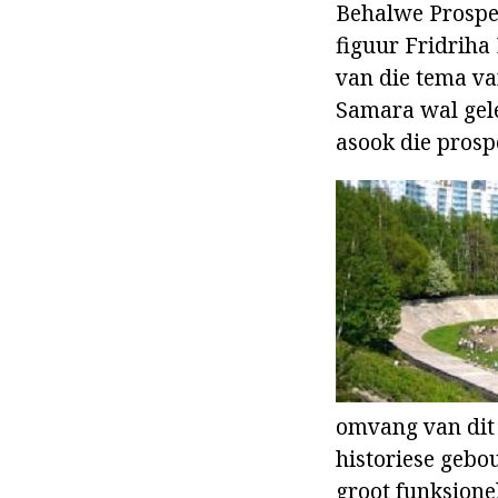
Behalwe Prospec
figuur Fridriha
van die tema van
Samara wal gele
asook die prospe
omvang van dit 
historiese gebo
groot funksione