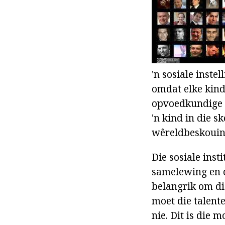
'n sosiale inste
omdat elke kind 
opvoedkundige 
'n kind in die s
wêreldbeskouing
Die sosiale inst
samelewing en d
belangrik om die
moet die talent
nie. Dit is die