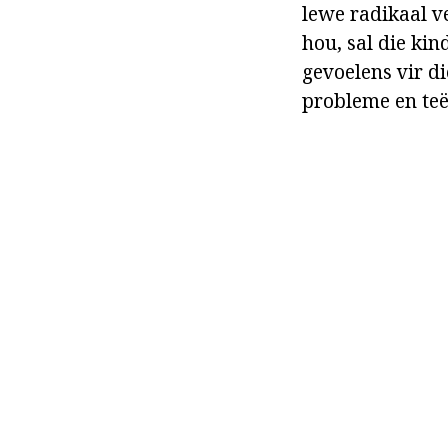
lewe radikaal v
hou, sal die kin
gevoelens vir di
probleme en teës