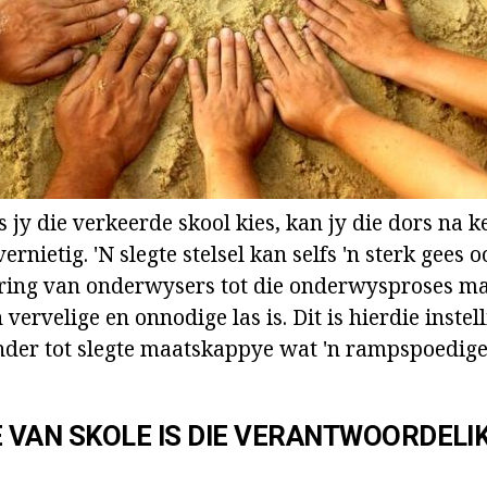
s jy die verkeerde skool kies, kan jy die dors na 
ernietig. 'N slegte stelsel kan selfs 'n sterk gees 
ring van onderwysers tot die onderwysproses m
n vervelige en onnodige las is. Dit is hierdie instel
der tot slegte maatskappye wat 'n rampspoedige
E VAN SKOLE IS DIE VERANTWOORDELI