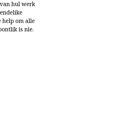
 van hul werk
iendelike
e help om alle
ontlik is nie.