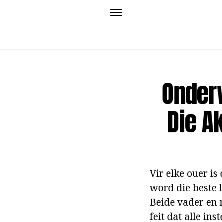
Onderw
Die A
Vir elke ouer is
word die beste 
Beide vader en m
feit dat alle in