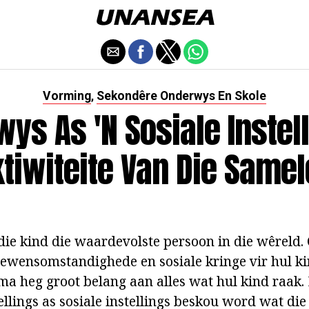
Vorming
Sekondêre Onderwys En Skole
,
ys As 'n Sosiale Instell
ktiwiteite Van Die Same
 die kind die waardevolste persoon in die wêreld.
lewensomstandighede en sosiale kringe vir hul ki
a heg groot belang aan alles wat hul kind raak. Di
stellings as sosiale instellings beskou word wat di