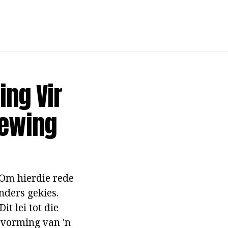
ing Vir
lewing
 Om hierdie rede
nders gekies.
t lei tot die
e vorming van 'n