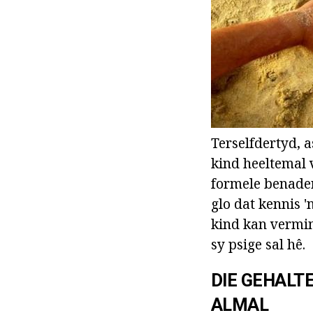
Terselfdertyd, a
kind heeltemal v
formele benade
glo dat kennis '
kind kan vermin
sy psige sal hê.
DIE GEHALT
ALMAL