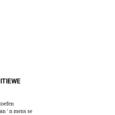
ITIEWE
toefen
kan ' n mens se