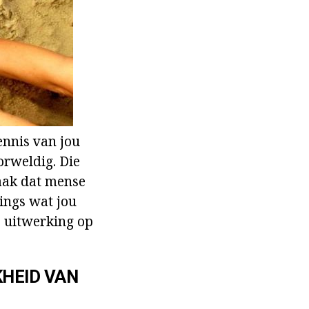
kennis van jou
oorweldig. Die
aak dat mense
lings wat jou
 uitwerking op
KHEID VAN