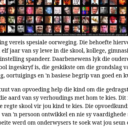
lling vereis spesiale oorweging. Die behoefte hier
elf jaar van sy lewe in die skool, kollege, gimna
instelling spandeer. Daarbenewens lyk die oud
kool ingeskryf is, die geskikste om die grondslag v
, oortuigings en 'n basiese begrip van goed en k
ituut van opvoeding help die kind om die gedragst
ie aard van sy verhoudings met hom te kies. Dit 
 regte skool vir jou kind te kies. Die opvoedkundi
e van 'n persoon ontwikkel en nie sy vaardighede
 moeite werd om onderwysers te soek wat jou seun 