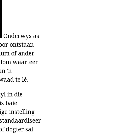
Onderwys as
voor ontstaan
sium of ander
erdom waarteen
an 'n
waad te lê.
yl in die
is baie
ge instelling
 standaardiseer
of dogter sal