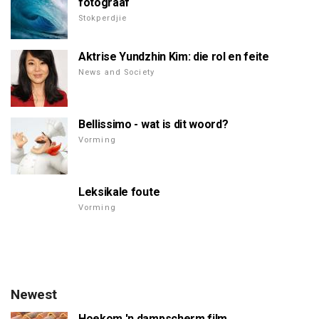
fotograaf
Stokperdjie
Aktrise Yundzhin Kim: die rol en feite
News and Society
Bellissimo - wat is dit woord?
Vorming
Leksikale foute
Vorming
Newest
Hoekom 'n dampscherm film