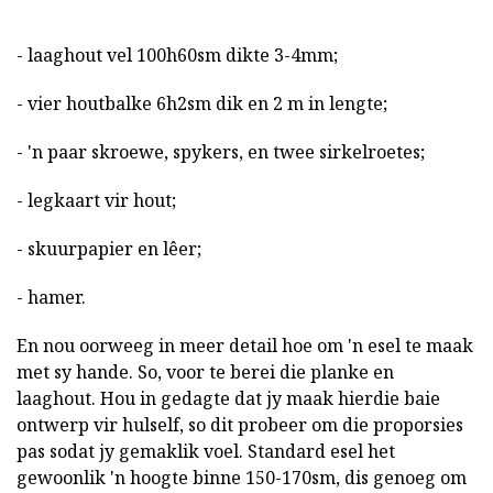
- laaghout vel 100h60sm dikte 3-4mm;
- vier houtbalke 6h2sm dik en 2 m in lengte;
- 'n paar skroewe, spykers, en twee sirkelroetes;
- legkaart vir hout;
- skuurpapier en lêer;
- hamer.
En nou oorweeg in meer detail hoe om 'n esel te maak
met sy hande. So, voor te berei die planke en
laaghout. Hou in gedagte dat jy maak hierdie baie
ontwerp vir hulself, so dit probeer om die proporsies
pas sodat jy gemaklik voel. Standard esel het
gewoonlik 'n hoogte binne 150-170sm, dis genoeg om