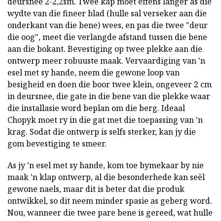
deursnee 2-2,2sm. Twee kap moet effens langer as die
wydte van die fineer blad (hulle sal verseker aan die
onderkant van die bene) wees, en pas die twee "deur
die oog", meet die verlangde afstand tussen die bene
aan die bokant. Bevestiging op twee plekke aan die
ontwerp meer robuuste maak. Vervaardiging van 'n
esel met sy hande, neem die gewone loop van
besigheid en doen die boor twee klein, ongeveer 2 cm
in deursnee, die gate in die bene van die plekke waar
die installasie word beplan om die berg. Ideaal
Chopyk moet ry in die gat met die toepassing van 'n
krag. Sodat die ontwerp is selfs sterker, kan jy die
gom bevestiging te smeer.
As jy 'n esel met sy hande, kom toe bymekaar by nie
maak 'n klap ontwerp, al die besonderhede kan seël
gewone naels, maar dit is beter dat die produk
ontwikkel, so dit neem minder spasie as geberg word.
Nou, wanneer die twee pare bene is gereed, wat hulle