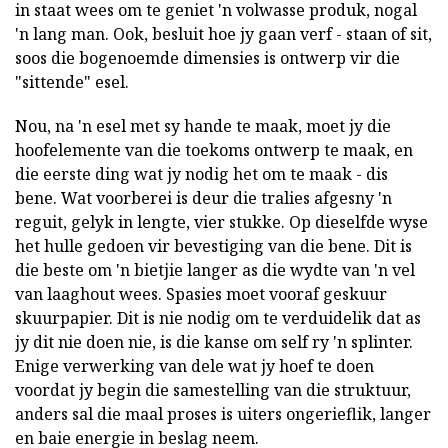
in staat wees om te geniet 'n volwasse produk, nogal
'n lang man. Ook, besluit hoe jy gaan verf - staan of sit,
soos die bogenoemde dimensies is ontwerp vir die
"sittende" esel.
Nou, na 'n esel met sy hande te maak, moet jy die
hoofelemente van die toekoms ontwerp te maak, en
die eerste ding wat jy nodig het om te maak - dis
bene. Wat voorberei is deur die tralies afgesny 'n
reguit, gelyk in lengte, vier stukke. Op dieselfde wyse
het hulle gedoen vir bevestiging van die bene. Dit is
die beste om 'n bietjie langer as die wydte van 'n vel
van laaghout wees. Spasies moet vooraf geskuur
skuurpapier. Dit is nie nodig om te verduidelik dat as
jy dit nie doen nie, is die kanse om self ry 'n splinter.
Enige verwerking van dele wat jy hoef te doen
voordat jy begin die samestelling van die struktuur,
anders sal die maal proses is uiters ongerieflik, langer
en baie energie in beslag neem.