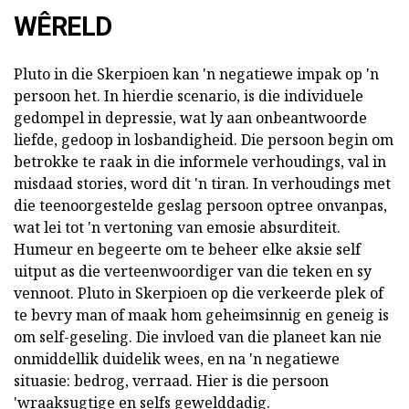
WÊRELD
Pluto in die Skerpioen kan 'n negatiewe impak op 'n
persoon het. In hierdie scenario, is die individuele
gedompel in depressie, wat ly aan onbeantwoorde
liefde, gedoop in losbandigheid. Die persoon begin om
betrokke te raak in die informele verhoudings, val in
misdaad stories, word dit 'n tiran. In verhoudings met
die teenoorgestelde geslag persoon optree onvanpas,
wat lei tot 'n vertoning van emosie absurditeit.
Humeur en begeerte om te beheer elke aksie self
uitput as die verteenwoordiger van die teken en sy
vennoot. Pluto in Skerpioen op die verkeerde plek of
te bevry man of maak hom geheimsinnig en geneig is
om self-geseling. Die invloed van die planeet kan nie
onmiddellik duidelik wees, en na 'n negatiewe
situasie: bedrog, verraad. Hier is die persoon
'wraaksugtige en selfs gewelddadig.