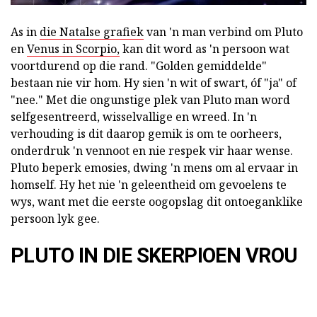
As in
die Natalse grafiek
van 'n man verbind om Pluto
en
Venus in Scorpio,
kan dit word as 'n persoon wat
voortdurend op die rand. "Golden gemiddelde"
bestaan nie vir hom. Hy sien 'n wit of swart, óf "ja" of
"nee." Met die ongunstige plek van Pluto man word
selfgesentreerd, wisselvallige en wreed. In 'n
verhouding is dit daarop gemik is om te oorheers,
onderdruk 'n vennoot en nie respek vir haar wense.
Pluto beperk emosies, dwing 'n mens om al ervaar in
homself. Hy het nie 'n geleentheid om gevoelens te
wys, want met die eerste oogopslag dit ontoeganklike
persoon lyk gee.
PLUTO IN DIE SKERPIOEN VROU