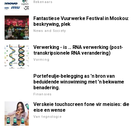
Rekenaars
Fantastiese Vuurwerke Festival in Moskou:
beskrywing, plek
News and Society
Verwerking - is ... RNA verwerking (post-
transkripsionele RNA verandering)
Vorming
Portefeulje-belegging as 'n bron van
beduidende winswinning met 'n bekwame
benadering.
Finansies
Verskeie touchscreen fone vir meisies: die
eise en wense
Van tegnologie