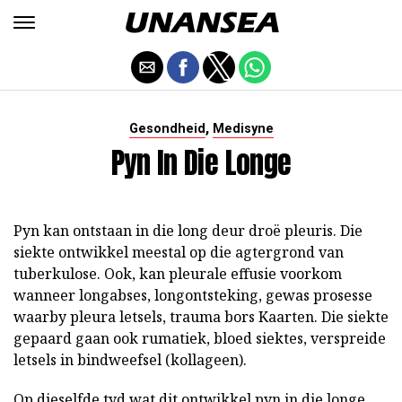
,
Gesondheid
Medisyne
Pyn In Die Longe
Pyn kan ontstaan in die long deur droë pleuris. Die
siekte ontwikkel meestal op die agtergrond van
tuberkulose. Ook, kan pleurale effusie voorkom
wanneer longabses, longontsteking, gewas prosesse
waarby pleura letsels, trauma bors Kaarten. Die siekte
gepaard gaan ook rumatiek, bloed siektes, verspreide
letsels in bindweefsel (kollageen).
Op dieselfde tyd wat dit ontwikkel pyn in die longe