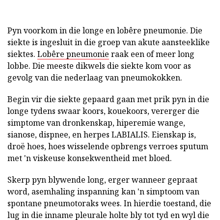
Pyn voorkom in die longe en lobêre pneumonie. Die
siekte is ingesluit in die groep van akute aansteeklike
siektes.
Lobêre pneumonie
raak een of meer long
lobbe. Die meeste dikwels die siekte kom voor as
gevolg van die nederlaag van pneumokokken.
Begin vir die siekte gepaard gaan met prik pyn in die
longe tydens swaar koors, kouekoors, vererger die
simptome van dronkenskap, hiperemie wange,
sianose, dispnee, en herpes LABIALIS. Eienskap is,
droë hoes, hoes wisselende opbrengs verroes sputum
met 'n viskeuse konsekwentheid met bloed.
Skerp pyn blywende long, erger wanneer gepraat
word, asemhaling inspanning kan 'n simptoom van
spontane pneumotoraks wees. In hierdie toestand, die
lug in die inname
pleurale holte
bly tot tyd en wyl die