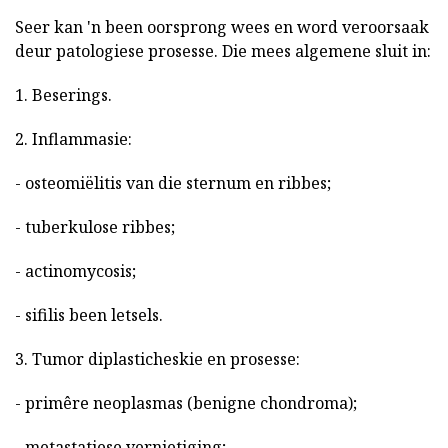
Seer kan 'n been oorsprong wees en word veroorsaak
deur patologiese prosesse. Die mees algemene sluit in:
1. Beserings.
2. Inflammasie:
- osteomiëlitis van die sternum en ribbes;
- tuberkulose ribbes;
- actinomycosis;
- sifilis been letsels.
3. Tumor diplasticheskie en prosesse:
- primêre neoplasmas (benigne chondroma);
- metastatiese vernietiging;