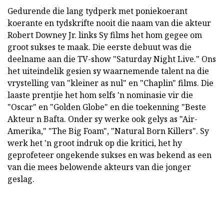
Gedurende die lang tydperk met poniekoerant
koerante en tydskrifte nooit die naam van die akteur
Robert Downey Jr. links Sy films het hom gegee om
groot sukses te maak. Die eerste debuut was die
deelname aan die TV-show "Saturday Night Live." Ons
het uiteindelik gesien sy waarnemende talent na die
vrystelling van "kleiner as nul" en "Chaplin" films. Die
laaste prentjie het hom selfs 'n nominasie vir die
"Oscar" en "Golden Globe" en die toekenning "Beste
Akteur n Bafta. Onder sy werke ook gelys as "Air-
Amerika," "The Big Foam", "Natural Born Killers". Sy
werk het 'n groot indruk op die kritici, het hy
geprofeteer ongekende sukses en was bekend as een
van die mees belowende akteurs van die jonger
geslag.