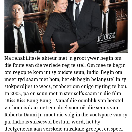
Na rehabilitasie akteur met 'n groot ywer begin om
die foute van die verlede reg te stel. Om mee te begin
om regop te kom uit sy oudste seun, Indio. Begin om
meer tyd saam met hom, het ek begin belangstel in sy
stokperdjies te wees, probeer om enige rigting te hou.
In 2005, pa en seun met 'n ster selfs saam in die film
"Kiss Kiss Bang Bang." Vanaf die oomblik van herstel
vir hom is daar net een doel voor oë: die seuns van
Roberta Dauni Jr. moet nie volg in die voetspore van sy
pa. Indio is suksesvol bestuur word, het hy
deelgeneem aan verskeie musikale groepe, en speel