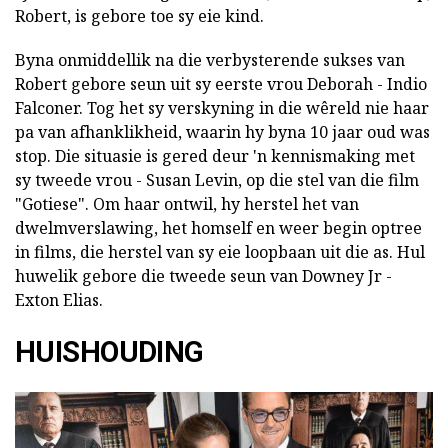
Robert, is gebore toe sy eie kind.
Byna onmiddellik na die verbysterende sukses van
Robert gebore seun uit sy eerste vrou Deborah - Indio
Falconer. Tog het sy verskyning in die wêreld nie haar
pa van afhanklikheid, waarin hy byna 10 jaar oud was
stop. Die situasie is gered deur 'n kennismaking met
sy tweede vrou - Susan Levin, op die stel van die film
"Gotiese". Om haar ontwil, hy herstel het van
dwelmverslawing, het homself en weer begin optree
in films, die herstel van sy eie loopbaan uit die as. Hul
huwelik gebore die tweede seun van Downey Jr -
Exton Elias.
HUISHOUDING