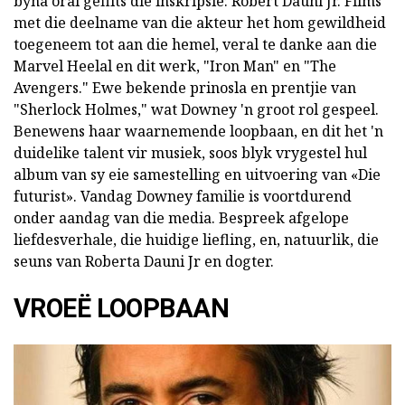
byna oral geflits die inskripsie: Robert Dauni Jr. Films
met die deelname van die akteur het hom gewildheid
toegeneem tot aan die hemel, veral te danke aan die
Marvel Heelal en dit werk, "Iron Man" en "The
Avengers." Ewe bekende prinosla en prentjie van
"Sherlock Holmes," wat Downey 'n groot rol gespeel.
Benewens haar waarnemende loopbaan, en dit het 'n
duidelike talent vir musiek, soos blyk vrygestel hul
album van sy eie samestelling en uitvoering van «Die
futurist». Vandag Downey familie is voortdurend
onder aandag van die media. Bespreek afgelope
liefdesverhale, die huidige liefling, en, natuurlik, die
seuns van Roberta Dauni Jr en dogter.
VROEË LOOPBAAN